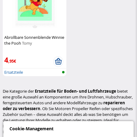
Abrollbare Sonnenblende Winnie
the Pooh
Tomy
4
,95€
Ersatzteile
Die Kategorie der
Ersatzteile für Boden- und Luftfahrzeuge
bietet
eine große Auswahl an Komponenten um Ihre Drohnen, Hubschrauber,
ferngesteuerten Autos und andere Modellfahrzeuge zu
reparieren
oder zu verbessern
. Ob Sie Motoren Propeller Reifen oder spezifisches
Zubehör suchen – diese Auswahl deckt alles ab was Sie benötigen um
die Leistung Ihrer Modelle zu erhalten oder zu steigern. Ideal für
Modellbau-Enthusiasten ob Anfänger oder Experten ermöglicht diese
Cookie-Management
Kategorie das
Individualisieren und Warten Ihrer Fahrzeuge
für ein