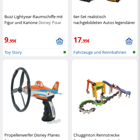
Buzz Lightyear-Raumschiffe mit
6er-Set realistisch
Figur und Kanone
Disney Pixar
nachgebildeten Autos legendärer
Modelle
Hot Wheels
9
17
,95€
,95€
Toy Story
Fahrzeuge und Rennbahnen
Propellerwerfer Disney Planes
Chugginton Rennstrecke