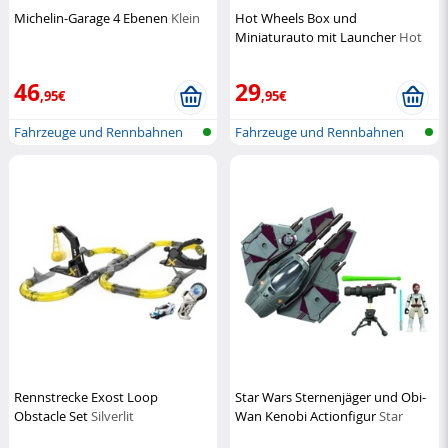
Michelin-Garage 4 Ebenen
Klein
Hot Wheels Box und
Miniaturauto mit Launcher
Hot
Wheels
46
29
,95€
,95€
Fahrzeuge und Rennbahnen
Fahrzeuge und Rennbahnen
Rennstrecke Exost Loop
Star Wars Sternenjäger und Obi-
Obstacle Set
Silverlit
Wan Kenobi Actionfigur
Star
Wars