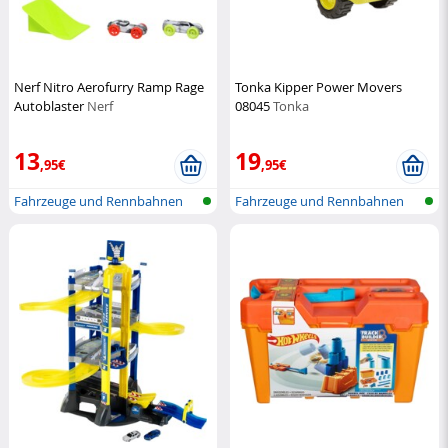
Nerf Nitro Aerofurry Ramp Rage
Tonka Kipper Power Movers
Autoblaster
Nerf
08045
Tonka
13
19
,95€
,95€
Fahrzeuge und Rennbahnen
Fahrzeuge und Rennbahnen