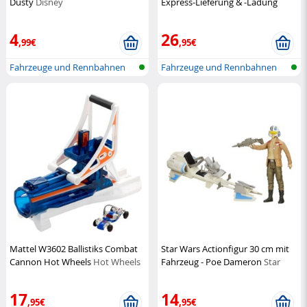
Dusty
Disney
Express-Lieferung & -Ladung
Tomy
4
26
,99€
,95€
Fahrzeuge und Rennbahnen
Fahrzeuge und Rennbahnen
Mattel W3602 Ballistiks Combat
Star Wars Actionfigur 30 cm mit
Cannon Hot Wheels
Hot Wheels
Fahrzeug - Poe Dameron
Star
Wars
17
14
,95€
,95€