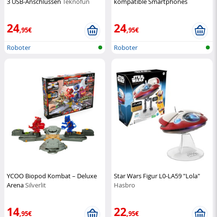
3 USB-Anschlüssen
Teknofun
kompatible Smartphones
Teknofun
24
24
,95€
,95€
Roboter
Roboter
YCOO Biopod Kombat – Deluxe
Star Wars Figur L0-LA59 "Lola"
Arena
Silverlit
Hasbro
14
22
,95€
,95€