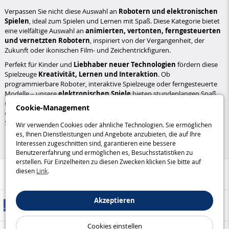
Verpassen Sie nicht diese Auswahl an
Robotern und elektronischen
Spielen
, ideal zum Spielen und Lernen mit Spaß. Diese Kategorie bietet
eine vielfältige Auswahl an
animierten, vertonten, ferngesteuerten
und vernetzten Robotern
, inspiriert von der Vergangenheit, der
Zukunft oder ikonischen Film- und Zeichentrickfiguren.
Perfekt für Kinder und
Liebhaber neuer Technologien
fördern diese
Spielzeuge
Kreativität, Lernen und Interaktion
. Ob
programmierbare Roboter, interaktive Spielzeuge oder ferngesteuerte
Modelle – unsere
elektronischen Spiele
bieten stundenlangen Spaß
und unterstützen gleichzeitig die kognitiven Fähigkeiten und Neugier
Cookie-Management
der Kinder. Tauchen Sie ein in eine Welt innovativer Technologien mit
Spielzeugen, die
Vergnügen und Lernen
vereinen.
Wir verwenden Cookies oder ähnliche Technologien. Sie ermöglichen
es, Ihnen Dienstleistungen und Angebote anzubieten, die auf Ihre
Interessen zugeschnitten sind, garantieren eine bessere
Benutzererfahrung und ermöglichen es, Besuchsstatistiken zu
erstellen. Für Einzelheiten zu diesen Zwecken klicken Sie bitte auf
diesen
Link
.
Hilfe / Kontakt
Akzeptieren
Versandarten
Cookies einstellen