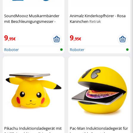
SoundMoovz Musikarmbänder
Animalz Kinderkopfhörer - Rosa
mit Beschleunigungsmesser -
Kaninchen
Retrak
Blau
SoundMoovz
9
9
,95€
,95€
Roboter
Roboter
Pikachu Induktionsladegerät mit
Pac-Man Induktionsladegerät für