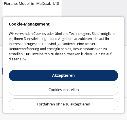
Fiorano, Modell im Maßstab 1:18
BBUGARO
39
,95€
Cookie-Management
Fahrzeuge und Rennbahnen
Wir verwenden Cookies oder ähnliche Technologien. Sie ermöglichen
es, Ihnen Dienstleistungen und Angebote anzubieten, die auf Ihre
Interessen zugeschnitten sind, garantieren eine bessere
Benutzererfahrung und ermöglichen es, Besuchsstatistiken zu
Hilfe / Kontakt
erstellen. Für Einzelheiten zu diesen Zwecken klicken Sie bitte auf
diesen
Link
.
Versandarten
Akzeptieren
Sicheres Bezahlen
Cookies einstellen
Fortfahren ohne zu akzeptieren
Unsere Garantien