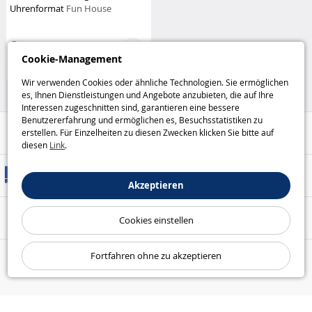
Uhrenformat
Fun House
9
,95€
Cookie-Management
Haus und Freizeit
Wir verwenden Cookies oder ähnliche Technologien. Sie ermöglichen
es, Ihnen Dienstleistungen und Angebote anzubieten, die auf Ihre
Interessen zugeschnitten sind, garantieren eine bessere
Benutzererfahrung und ermöglichen es, Besuchsstatistiken zu
Hilfe / Kontakt
erstellen. Für Einzelheiten zu diesen Zwecken klicken Sie bitte auf
diesen
Link
.
Versandarten
Akzeptieren
Sicheres Bezahlen
Cookies einstellen
Fortfahren ohne zu akzeptieren
Unsere Garantien