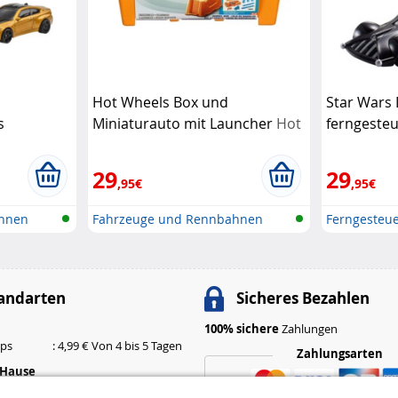
Hot Wheels Box und
Star Wars
s
Miniaturauto mit Launcher
Hot
ferngeste
Hot Wheels
Wheels
Wheels
29
29
,95€
,95€
ahnen
Fahrzeuge und Rennbahnen
Ferngesteue
andarten
Sicheres Bezahlen
100% sichere
Zahlungen
ops
: 4,99 € Von 4 bis 5 Tagen
Zahlungsarten
 Hause
: 6,99 € Von 3 bis 4 Tagen