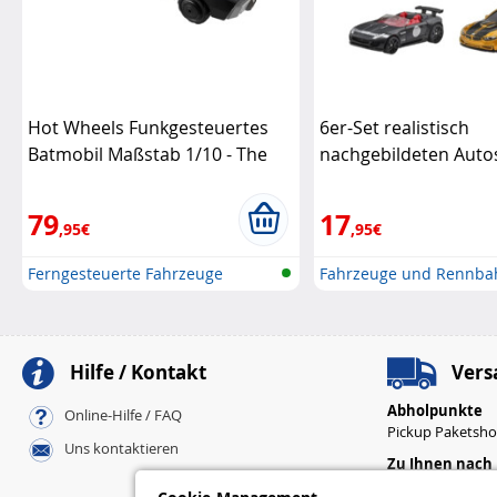
Hot Wheels Funkgesteuertes
6er-Set realistisch
Batmobil Maßstab 1/10 - The
nachgebildeten Auto
Batman Limited Edition
Hot
legendärer Modelle
Wheels
79
17
,95€
,95€
Ferngesteuerte Fahrzeuge
Fahrzeuge und Rennb
Hilfe / Kontakt
Vers
Abholpunkte
Online-Hilfe / FAQ
Pickup Paketsh
Uns kontaktieren
Zu Ihnen nach
Standard