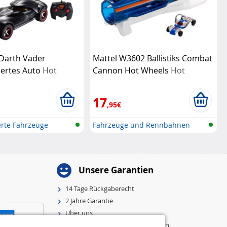
 Darth Vader
Mattel W3602 Ballistiks Combat
uertes Auto
Hot
Cannon Hot Wheels
Hot
Wheels
17
,95€
rte Fahrzeuge
Fahrzeuge und Rennbahnen
Unsere Garantien
14 Tage Rückgaberecht
2 Jahre Garantie
Über uns
Allgemeine Geschäftsbedingungen