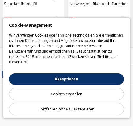
Sportkopfhörer
JBL
schwarz, mit Bluetooth-Funktion
JBL
37
59
,95€
,95€
Cookie-Management
Haus und Freizeit
Haus und Freizeit
Wir verwenden Cookies oder ähnliche Technologien. Sie ermöglichen
es, Ihnen Dienstleistungen und Angebote anzubieten, die auf Ihre
Interessen zugeschnitten sind, garantieren eine bessere
Benutzererfahrung und ermöglichen es, Besuchsstatistiken zu
Hilfe / Kontakt
erstellen. Für Einzelheiten zu diesen Zwecken klicken Sie bitte auf
diesen
Link
.
Versandarten
Akzeptieren
Sicheres Bezahlen
Cookies einstellen
Fortfahren ohne zu akzeptieren
Unsere Garantien