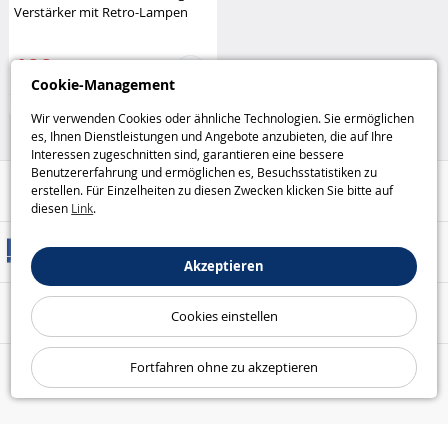
Verstärker mit Retro-Lampen
Madison
199
,95€
Cookie-Management
Haus und Freizeit
Wir verwenden Cookies oder ähnliche Technologien. Sie ermöglichen
es, Ihnen Dienstleistungen und Angebote anzubieten, die auf Ihre
Interessen zugeschnitten sind, garantieren eine bessere
Benutzererfahrung und ermöglichen es, Besuchsstatistiken zu
Hilfe / Kontakt
erstellen. Für Einzelheiten zu diesen Zwecken klicken Sie bitte auf
diesen
Link
.
Versandarten
Akzeptieren
Sicheres Bezahlen
Cookies einstellen
Fortfahren ohne zu akzeptieren
Unsere Garantien