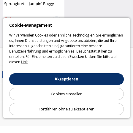
Sprungbrett - Jumpin' Buggy -
Blau oder Rot
MGM Jouets
24
,95€
Cookie-Management
Ferngesteuerte Fahrzeuge
Wir verwenden Cookies oder ähnliche Technologien. Sie ermöglichen
es, Ihnen Dienstleistungen und Angebote anzubieten, die auf Ihre
Interessen zugeschnitten sind, garantieren eine bessere
Benutzererfahrung und ermöglichen es, Besuchsstatistiken zu
Hilfe / Kontakt
erstellen. Für Einzelheiten zu diesen Zwecken klicken Sie bitte auf
diesen
Link
.
Versandarten
Akzeptieren
Sicheres Bezahlen
Cookies einstellen
Fortfahren ohne zu akzeptieren
Unsere Garantien