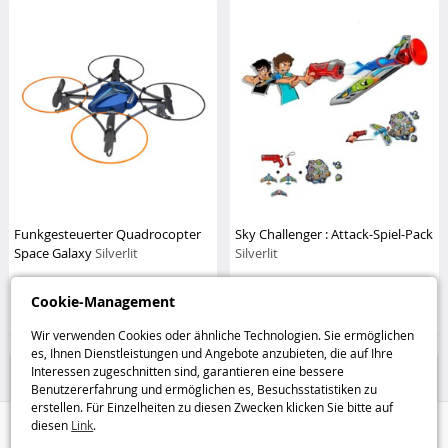
Funkgesteuerter Quadrocopter
Sky Challenger : Attack-Spiel-Pack
Space Galaxy
Silverlit
Silverlit
26
Cookie-Management
7
,95€
,99€
Wir verwenden Cookies oder ähnliche Technologien. Sie ermöglichen
Drohnen und Modellbau
Nerf und Schießspiele
es, Ihnen Dienstleistungen und Angebote anzubieten, die auf Ihre
Interessen zugeschnitten sind, garantieren eine bessere
Benutzererfahrung und ermöglichen es, Besuchsstatistiken zu
erstellen. Für Einzelheiten zu diesen Zwecken klicken Sie bitte auf
diesen
Link
.
Hilfe / Kontakt