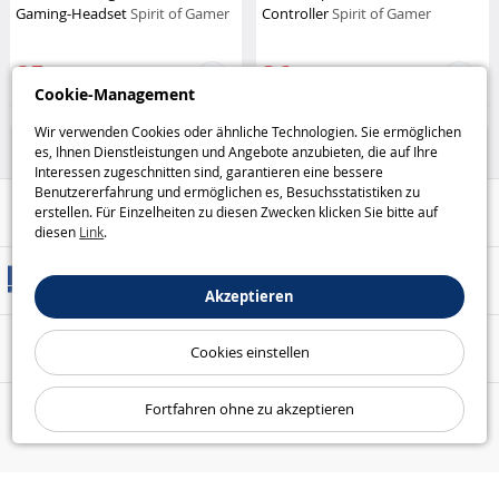
Gaming-Headset
Spirit of Gamer
Controller
Spirit of Gamer
25
36
,95€
,95€
Cookie-Management
Haus und Freizeit
Haus und Freizeit
Wir verwenden Cookies oder ähnliche Technologien. Sie ermöglichen
es, Ihnen Dienstleistungen und Angebote anzubieten, die auf Ihre
Interessen zugeschnitten sind, garantieren eine bessere
Benutzererfahrung und ermöglichen es, Besuchsstatistiken zu
Hilfe / Kontakt
erstellen. Für Einzelheiten zu diesen Zwecken klicken Sie bitte auf
diesen
Link
.
Versandarten
Akzeptieren
Sicheres Bezahlen
Cookies einstellen
Fortfahren ohne zu akzeptieren
Unsere Garantien