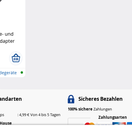
e- und
dapter
adegeräte
andarten
Sicheres Bezahlen
100% sichere
Zahlungen
ops
: 4,99 € Von 4 bis 5 Tagen
Zahlungsarten
 Hause
: 6,99 € Von 3 bis 4 Tagen