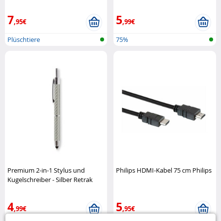
Klinkenstecker Philips
7
5
,95€
,99€
Plüschtiere
75%
Premium 2-in-1 Stylus und
Philips HDMI-Kabel 75 cm Philips
Kugelschreiber - Silber Retrak
4
5
,99€
,95€