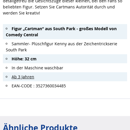
detailgetreu die Gesichtszüge dieser kleinen, bei den Fans so
beliebten Figur. Setzen Sie Cartmans Autorität durch und
werden Sie kreativ!
Figur „Cartman“ aus South Park - großes Modell von
Comedy Central
Sammler- Plüschfigur Kenny aus der Zeichentrickserie
South Park
Höhe: 32 cm
In der Maschine waschbar
Ab 3 Jahren
EAN-CODE : 3527360034485
Ähnliche Produkte