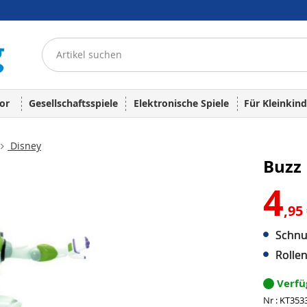
or
Gesellschaftsspiele
Elektronische Spiele
Für Kleinkind
Disney
Buzz 
4
,95
Schnu
Rolle
Verf
Nr : KT353