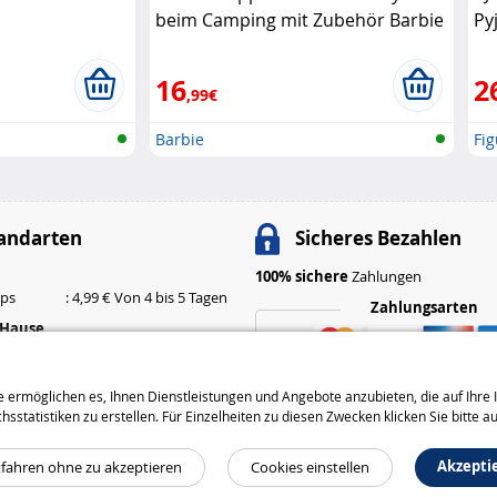
beim Camping mit Zubehör Barbie
Py
16
2
,99€
Barbie
Fi
andarten
Sicheres Bezahlen
100% sichere
Zahlungen
ops
: 4,99 € Von 4 bis 5 Tagen
Zahlungsarten
 Hause
: 6,99 € Von 3 bis 4 Tagen
: 9,99 € Von 2 bis 3 Tagen
 ermöglichen es, Ihnen Dienstleistungen und Angebote anzubieten, die auf Ihre I
Versandarten
tatistiken zu erstellen. Für Einzelheiten zu diesen Zwecken klicken Sie bitte a
Akzepti
tfahren ohne zu akzeptieren
Cookies einstellen