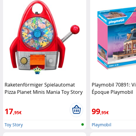
Raketenförmiger Spielautomat
Playmobil 70891: Vil
Pizza Planet Minis Mania Toy Story
Époque Playmobil
Disney Pixar
17
99
,95€
,95€
Toy Story
Playmobil