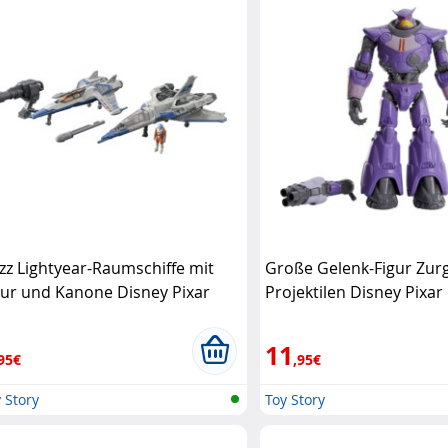
zz Lightyear-Raumschiffe mit
Große Gelenk-Figur Zur
gur und Kanone Disney Pixar
Projektilen Disney Pixar
11
95€
,95€
 Story
Toy Story