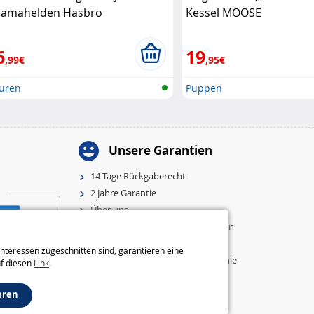
jamahelden Hasbro
Kessel MOOSE
6
19
,99€
,95€
guren
Puppen
Unsere Garantien
14 Tage Rückgaberecht
2 Jahre Garantie
Über uns
Allgemeine Geschäftsbedingungen
Impressum
nteressen zugeschnitten sind, garantieren eine
Einstellungen und Cookie-Richtlinie
uf diesen
Link
.
eren