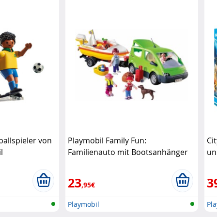
ballspieler von
Playmobil Family Fun:
Ci
l
Familienauto mit Bootsanhänger
un
Playmobil
23
3
,95€
Playmobil
Pl