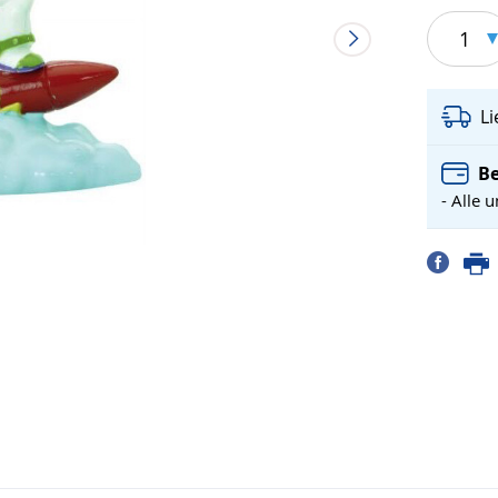
1
L
Be
- Alle 