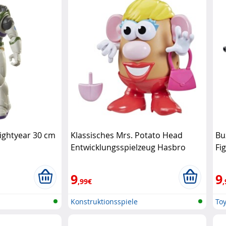
Lightyear 30 cm
Klassisches Mrs. Potato Head
Bu
Entwicklungsspielzeug Hasbro
Fi
9
9
,99€
,
Konstruktionsspiele
Toy