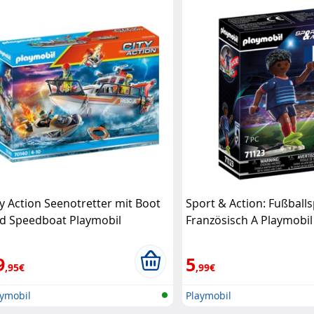
ty Action Seenotretter mit Boot
Sport & Action: Fußballsp
d Speedboat Playmobil
Französisch A Playmobil
9
5
,95€
,99€
aymobil
Playmobil