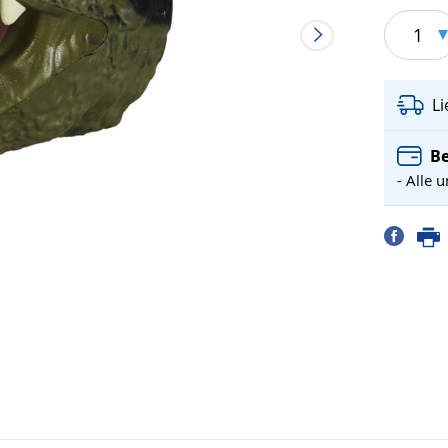
1
L
Be
- Alle 