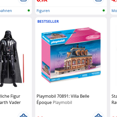
,99€
,
bahnen
Figuren
Mo
BESTSELLER
iche Figur
Playmobil 70891: Villa Belle
St
arth Vader
Époque
Playmobil
Ra