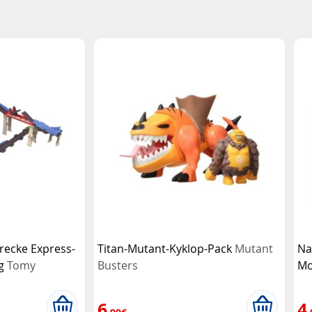
recke Express-
Titan-Mutant-Kyklop-Pack
Mutant
Na
ng
Tomy
Busters
Mo
6
4