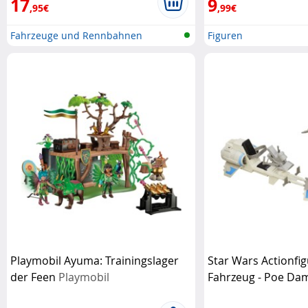
17
9
,95€
,99€
Fahrzeuge und Rennbahnen
Figuren
Playmobil Ayuma: Trainingslager
Star Wars Actionfi
der Feen
Playmobil
Fahrzeug - Poe D
Wars