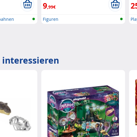
9
2
,99€
bahnen
Figuren
Pl
 interessieren