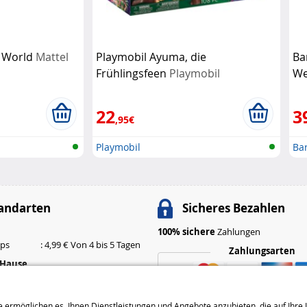
c World
Mattel
Playmobil Ayuma, die
Ba
Frühlingsfeen
Playmobil
We
Ma
22
3
,95€
Playmobil
Ba
andarten
Sicheres Bezahlen
100% sichere
Zahlungen
ops
: 4,99 € Von 4 bis 5 Tagen
Zahlungsarten
 Hause
: 6,99 € Von 3 bis 4 Tagen
: 9,99 € Von 2 bis 3 Tagen
 ermöglichen es, Ihnen Dienstleistungen und Angebote anzubieten, die auf Ihre I