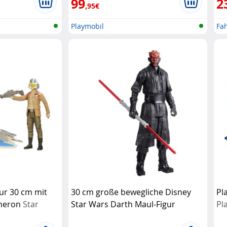
99
2
,95€
Playmobil
Fa
gur 30 cm mit
30 cm große bewegliche Disney
Pl
ameron
Star
Star Wars Darth Maul-Figur
Pl
Hasbro