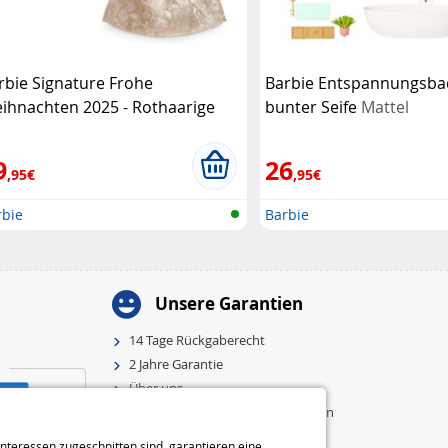
rbie Signature Frohe
Barbie Entspannungsbad
ihnachten 2025 - Rothaarige
bunter Seife
Mattel
ttel
9
26
,95€
,95€
rbie
Barbie
Unsere Garantien
14 Tage Rückgaberecht
2 Jahre Garantie
Über uns
Allgemeine Geschäftsbedingungen
Impressum
nteressen zugeschnitten sind, garantieren eine