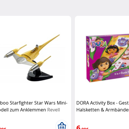
boo Starfighter Star Wars Mini-
DORA Activity Box - Ges
dell zum Anklemmen
Revell
Halsketten & Armbände
Bügelperlen
Nickelodeo
6