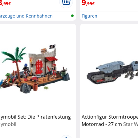
3
9
,95€
,99€
hrzeuge und Rennbahnen
Figuren
aymobil Set: Die Piratenfestung
Actionfigur Stormtroop
aymobil
Motorrad - 27 cm
Star 