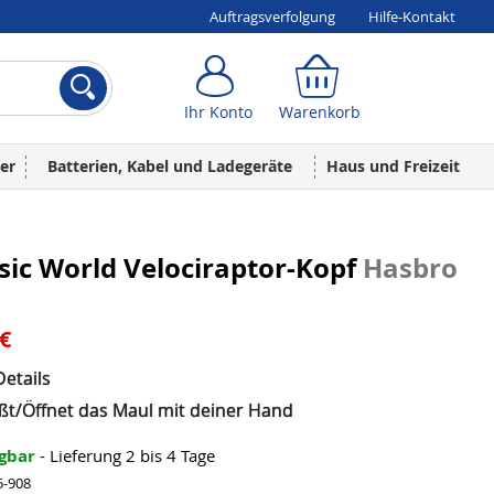
Auftragsverfolgung
Hilfe-Kontakt
Ihr Konto
Warenkorb
Ihr Konto
Warenkorb
er
Batterien, Kabel und Ladegeräte
Haus und Freizeit
sic World Velociraptor-Kopf
Hasbro
 €
Details
eßt/Öffnet das Maul mit deiner Hand
ügbar
- Lieferung 2 bis 4 Tage
5-908