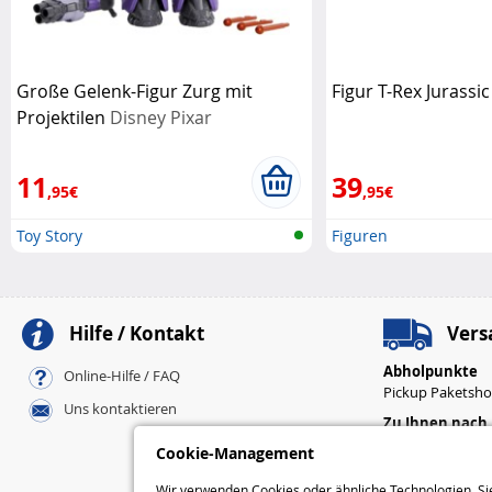
Große Gelenk-Figur Zurg mit
Figur T-Rex Jurassi
Projektilen
Disney Pixar
11
39
,95€
,95€
Toy Story
Figuren
Hilfe / Kontakt
Vers
Abholpunkte
Online-Hilfe / FAQ
Pickup Paketsh
Uns kontaktieren
Zu Ihnen nach
Standard
Cookie-Management
Express
Wir verwenden Cookies oder ähnliche Technologien. Sie