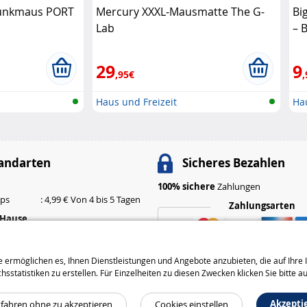
unkmaus PORT
Mercury XXXL-Mausmatte The G-
Bi
Lab
– 
29
9
,95€
,
Haus und Freizeit
Hau
andarten
Sicheres Bezahlen
100% sichere
Zahlungen
ops
: 4,99 € Von 4 bis 5 Tagen
Zahlungsarten
 Hause
: 6,99 € Von 3 bis 4 Tagen
: 9,99 € Von 2 bis 3 Tagen
 ermöglichen es, Ihnen Dienstleistungen und Angebote anzubieten, die auf Ihre I
Versandarten
tatistiken zu erstellen. Für Einzelheiten zu diesen Zwecken klicken Sie bitte a
Akzepti
tfahren ohne zu akzeptieren
Cookies einstellen