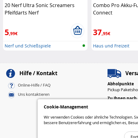
20 Nerf Ultra Sonic Screamers
Combo Pro Akku-F
Pfeifdarts Nerf
Connect
5
37
,99€
,95€
Nerf und Schießspiele
Haus und Freizeit
Hilfe / Kontakt
Vers
Abholpunkte
Online-Hilfe / FAQ
Pickup Paketsh
Uns kontaktieren
Zu Ihnen nach
Standard
Cookie-Management
Express
Wir verwenden Cookies oder ähnliche Technologien. Sie
bessere Benutzererfahrung und ermöglichen es, Besuchss
For