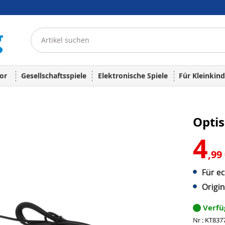
or
Gesellschaftsspiele
Elektronische Spiele
Für Kleinkind
Opti
4
,99
Für e
Origi
Verf
Nr : KT837