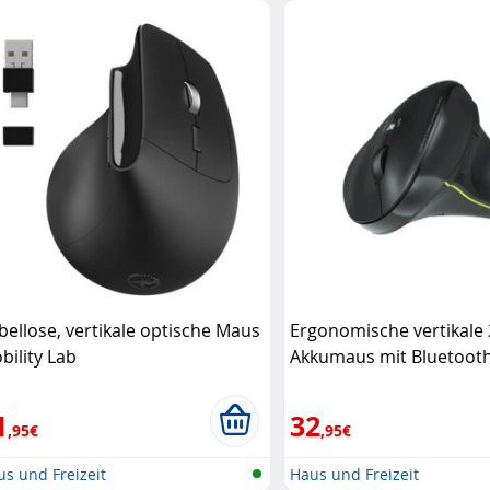
bellose, vertikale optische Maus
Ergonomische vertikale 
bility Lab
Akkumaus mit Bluetooth
PORT Connect
1
32
,95€
,95€
s und Freizeit
Haus und Freizeit