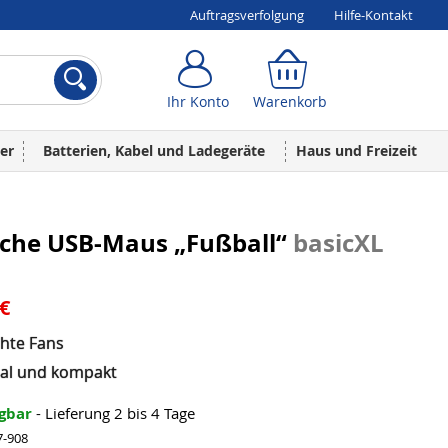
Auftragsverfolgung
Hilfe-Kontakt
Ihr Konto
Warenkorb
Ihr Konto
Warenkorb
er
Batterien, Kabel und Ladegeräte
Haus und Freizeit
sche USB-Maus „Fußball“
basicXL
 €
chte Fans
nal und kompakt
ügbar
- Lieferung 2 bis 4 Tage
7-908