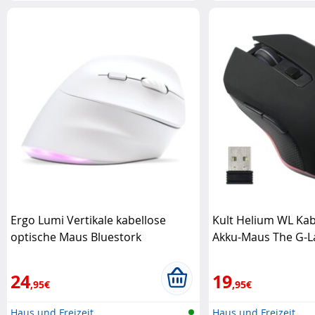
Ergo Lumi Vertikale kabellose
Kult Helium WL Kab
optische Maus Bluestork
Akku-Maus The G-L
24
19
,95€
,95€
Haus und Freizeit
Haus und Freizeit