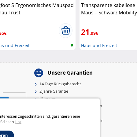
gfoot S Ergonomisches Mauspad
Transparente kabellos
Blau Trust
Maus – Schwarz Mobility
21
95€
,99€
s und Freizeit
Haus und Freizeit
Unsere Garantien
14 Tage Rückgaberecht
2 Jahre Garantie
Über uns
Allgemeine Geschäftsbedingungen
Impressum
nteressen zugeschnitten sind, garantieren eine
Einstellungen und Cookie-Richtlinie
uf diesen
Link
.
eren