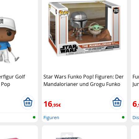
figur Golf
Star Wars Funko Pop! Figuren: Der
Fu
 Pop
Mandalorianer und Grogu Funko
Ju
Pop
16
6
,95€
,
Figuren
Di