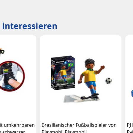
 interessieren
 mit umkehrbaren
Brasilianischer Fußballspieler von
PJ
ls schwarzer
Playmobil Playmobil
Py