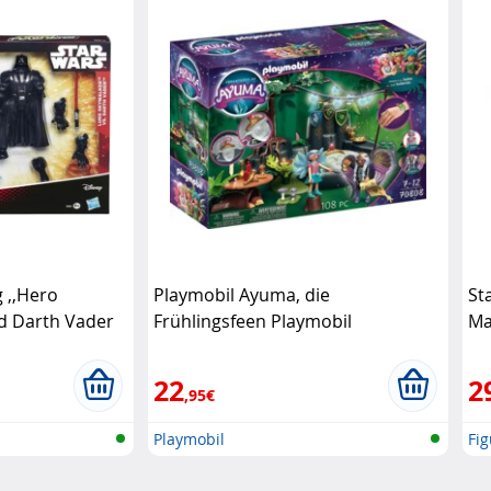
 ,,Hero
Playmobil Ayuma, die
St
d Darth Vader
Frühlingsfeen Playmobil
Ma
Ha
22
2
,95€
Playmobil
Fi