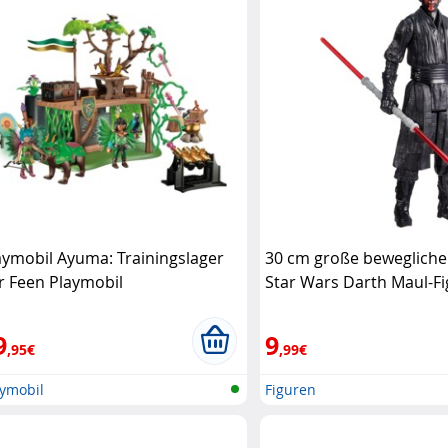
aymobil Ayuma: Trainingslager
30 cm große bewegliche
r Feen Playmobil
Star Wars Darth Maul-Fi
Hasbro
9
9
,95€
,99€
aymobil
Figuren