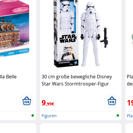
la Belle
30 cm große bewegliche Disney
Pl
Star Wars Stormtrooper-Figur
de
Hasbro
9
1
,99€
Figuren
Pl