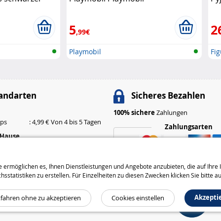
ai
5
2
,99€
Playmobil
Fi
andarten
Sicheres Bezahlen
100% sichere
Zahlungen
ops
: 4,99 € Von 4 bis 5 Tagen
Zahlungsarten
 Hause
: 6,99 € Von 3 bis 4 Tagen
: 9,99 € Von 2 bis 3 Tagen
 ermöglichen es, Ihnen Dienstleistungen und Angebote anzubieten, die auf Ihre I
Versandarten
tatistiken zu erstellen. Für Einzelheiten zu diesen Zwecken klicken Sie bitte a
Akzepti
tfahren ohne zu akzeptieren
Cookies einstellen