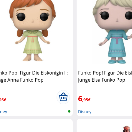
nko Pop! Figur Die Eiskönigin II:
Funko Pop! Figur Die Eisk
nge Anna Funko Pop
Junge Elsa Funko Pop
6
95€
,95€
sney
Disney