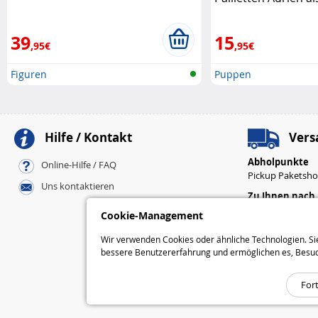
Kater aus Mir Band
39
15
,95€
,95€
Figuren
Puppen
Hilfe / Kontakt
Vers
Abholpunkte
Online-Hilfe / FAQ
Pickup Paketsh
Uns kontaktieren
Zu Ihnen nach
Standard
Cookie-Management
Express
Wir verwenden Cookies oder ähnliche Technologien. Sie
bessere Benutzererfahrung und ermöglichen es, Besuchss
For