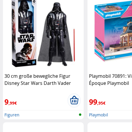
30 cm große bewegliche Figur
Playmobil 70891: Vil
Disney Star Wars Darth Vader
Époque Playmobil
Hasbro
9
99
,99€
,95€
Figuren
Playmobil