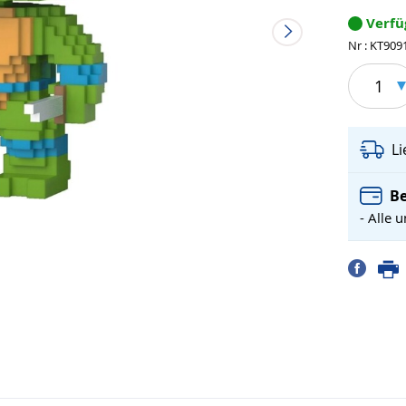
Verf
Nr : KT909
1
L
Be
- Alle 