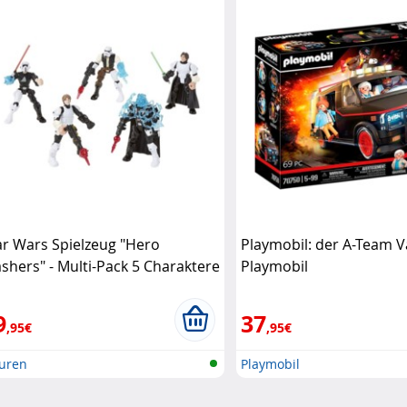
ar Wars Spielzeug "Hero
Playmobil: der A-Team 
shers" - Multi-Pack 5 Charaktere
Playmobil
sbro
9
37
,95€
,95€
guren
Playmobil