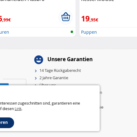
6
19
,99€
,95€
guren
Puppen
Unsere Garantien
14 Tage Rückgaberecht
2 Jahre Garantie
Über uns
Allgemeine Geschäftsbedingungen
Impressum
nteressen zugeschnitten sind, garantieren eine
Einstellungen und Cookie-Richtlinie
uf diesen
Link
.
eren