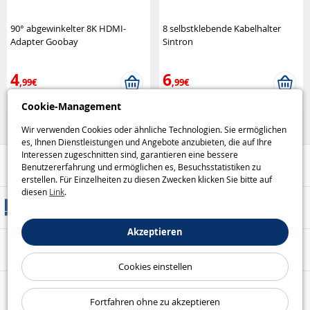
90° abgewinkelter 8K HDMI-
8 selbstklebende Kabelhalter
Adapter Goobay
Sintron
4
6
,99€
,99€
Cookie-Management
Batterien, Kabel und
Haus und Freizeit
Ladegeräte
Wir verwenden Cookies oder ähnliche Technologien. Sie ermöglichen
es, Ihnen Dienstleistungen und Angebote anzubieten, die auf Ihre
Interessen zugeschnitten sind, garantieren eine bessere
Hilfe / Kontakt
Benutzererfahrung und ermöglichen es, Besuchsstatistiken zu
erstellen. Für Einzelheiten zu diesen Zwecken klicken Sie bitte auf
diesen
Link
.
Versandarten
Akzeptieren
Sicheres Bezahlen
Cookies einstellen
Unsere Garantien
Fortfahren ohne zu akzeptieren