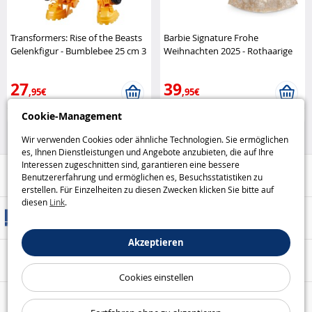
Transformers: Rise of the Beasts
Barbie Signature Frohe
Gelenkfigur - Bumblebee 25 cm 3
Weihnachten 2025 - Rothaarige
Modi
Hasbro
Mattel
27
39
,95€
,95€
Cookie-Management
Figuren
Barbie
Wir verwenden Cookies oder ähnliche Technologien. Sie ermöglichen
es, Ihnen Dienstleistungen und Angebote anzubieten, die auf Ihre
Interessen zugeschnitten sind, garantieren eine bessere
Hilfe / Kontakt
Benutzererfahrung und ermöglichen es, Besuchsstatistiken zu
erstellen. Für Einzelheiten zu diesen Zwecken klicken Sie bitte auf
diesen
Link
.
Versandarten
Akzeptieren
Sicheres Bezahlen
Cookies einstellen
Unsere Garantien