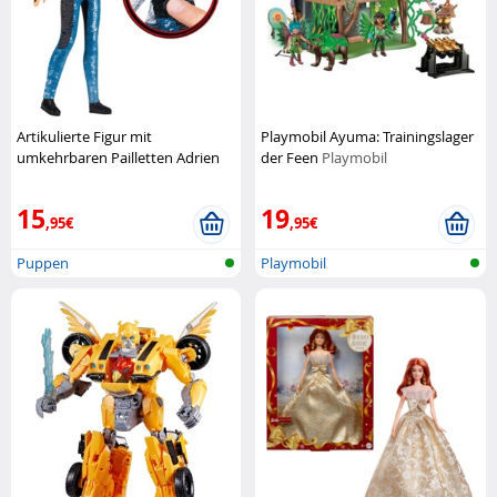
Artikulierte Figur mit
Playmobil Ayuma: Trainingslager
umkehrbaren Pailletten Adrien
der Feen
Playmobil
als schwarzer Kater aus Mir
Bandai
15
19
,95€
,95€
Puppen
Playmobil