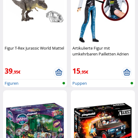
Figur T-Rex Jurassic World Mattel
Artikulierte Figur mit
umkehrbaren Pailletten Adrien
als schwarzer Kater aus Mir
Bandai
39
15
,95€
,95€
Figuren
Puppen