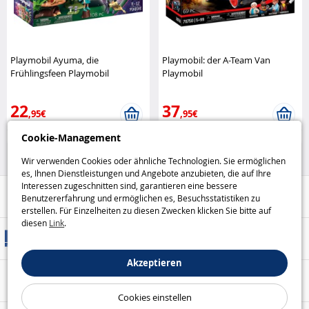
Playmobil Ayuma, die
Playmobil: der A-Team Van
Frühlingsfeen Playmobil
Playmobil
22
37
,95€
,95€
Cookie-Management
Playmobil
Playmobil
Wir verwenden Cookies oder ähnliche Technologien. Sie ermöglichen
es, Ihnen Dienstleistungen und Angebote anzubieten, die auf Ihre
Interessen zugeschnitten sind, garantieren eine bessere
Hilfe / Kontakt
Benutzererfahrung und ermöglichen es, Besuchsstatistiken zu
erstellen. Für Einzelheiten zu diesen Zwecken klicken Sie bitte auf
diesen
Link
.
Versandarten
Akzeptieren
Sicheres Bezahlen
Cookies einstellen