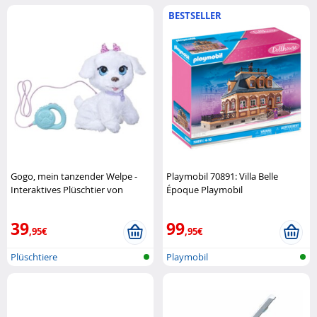
BESTSELLER
Gogo, mein tanzender Welpe -
Playmobil 70891: Villa Belle
Interaktives Plüschtier von
Époque Playmobil
Furreal Hasbro
39
99
,95€
,95€
Plüschtiere
Playmobil