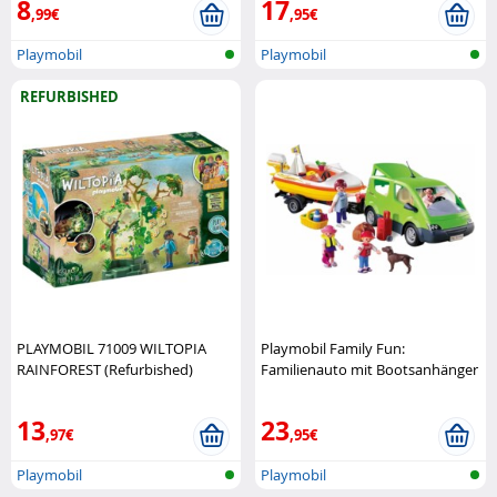
8
17
,99€
,95€
Playmobil
Playmobil
REFURBISHED
PLAYMOBIL 71009 WILTOPIA
Playmobil Family Fun:
RAINFOREST (Refurbished)
Familienauto mit Bootsanhänger
Playmobil
Playmobil
13
23
,97€
,95€
Playmobil
Playmobil