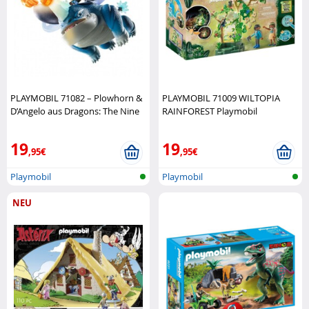
PLAYMOBIL 71082 – Plowhorn &
PLAYMOBIL 71009 WILTOPIA
D’Angelo aus Dragons: The Nine
RAINFOREST Playmobil
Realms! Playmobil
19
19
,95€
,95€
Playmobil
Playmobil
NEU