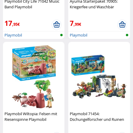
Playmobil City Life 71042 Music
Ayuma Starterpaket 70905:
Band Playmobil
Kriegerfee und Waschbär
Playmobil
17
7
,95€
,99€
Playmobil
Playmobil
Playmobil Wiltopia: Felsen mit
Playmobil 71454:
Riesenspinne Playmobil
Dschungelforscher und Ruinen
Playmobil