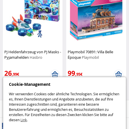
PJ Heldenfahrzeug von PJ Masks -
Playmobil 70891: Villa Belle
Pyjamahelden
Hasbro
Époque
Playmobil
26
99
,99€
,95€
Cookie-Management
Figuren
Playmobil
Wir verwenden Cookies oder ähnliche Technologien. Sie ermöglichen
es, Ihnen Dienstleistungen und Angebote anzubieten, die auf Ihre
Interessen zugeschnitten sind, garantieren eine bessere
Hilfe / Kontakt
Benutzererfahrung und ermöglichen es, Besuchsstatistiken zu
erstellen. Für Einzelheiten zu diesen Zwecken klicken Sie bitte auf
diesen
Link
.
Versandarten