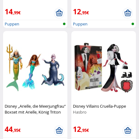
königlichen Überraschungen
Mattel
14
12
,99€
,95€
Puppen
Puppen
Disney „Arielle, die Meerjungfrau“
Disney Villains Cruella-Puppe
Boxset mit Arielle, König Triton
Hasbro
und Ursula
Mattel
44
12
,95€
,95€