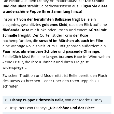
Die Heldin aus dem Disney-Animationsklassiker
Die Schöne
und das Biest
strahlt Selbstbewusstsein aus.
Fügen Sie diese
wunderschöne Puppe Ihrer Sammlung hinzu
!
Inspiriert
von der berühmten Ballszene
trägt Belle ein
elegantes, geschlitztes
goldenes Kleid
, das den Blick auf eine
fließende Hose
mit funkelnden Rosen und einem
Gürtel mit
Schnalle
freigibt. Der Gürtel ist der Form der Rose
nachempfunden, die
sowohl im Märchen als auch im Film
eine wichtige Rolle spielt. Zum Outfit gehören außerdem ein
Paar rote, abnehmbare Schuhe
und
passende Ohrringe
.
Schließlich lässt Belle ihr
langes braunes Haar
im Wind wehen
- eine Frisur, die ihre Kühnheit und ihren Freigeist
widerspiegelt.
Zwischen Tradition und Modernität ist Belle bereit, den Fluch
des Biests zu brechen... oder über den roten Teppich zu
schreiten!
Disney Puppe: Prinzessin Belle
, von der Marke Disney
Inspiriert von Disneys ,,
Die Schöne und das Biest
"