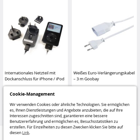
Internationales Netzteil mit
Weißes Euro-Verlängerungskabel
Dockanschluss für iPhone / iPod
– 3 m Goobay
Kensington
Cookie-Management
6
6
,95€
,95€
Wir verwenden Cookies oder ähnliche Technologien. Sie ermöglichen
50%
Batterien, Kabel und
es, Ihnen Dienstleistungen und Angebote anzubieten, die auf Ihre
Interessen zugeschnitten sind, garantieren eine bessere
Ladegeräte
Benutzererfahrung und ermöglichen es, Besuchsstatistiken zu
erstellen. Für Einzelheiten zu diesen Zwecken klicken Sie bitte auf
diesen
Link
.
Hilfe / Kontakt