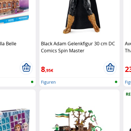
la Belle
Black Adam Gelenkfigur 30 cm DC
Av
Comics Spin Master
Th
8
2
,95€
Figuren
Fi
RE