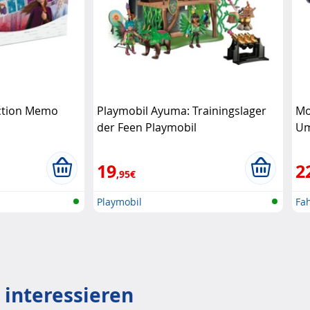
 Action Memo
Playmobil Ayuma: Trainingslager
Mo
der Feen Playmobil
Um
Ba
19
2
,95€
Playmobil
Fa
 interessieren