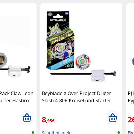
 Pack Claw Leon
Beyblade X Over Project Driger
PJ
tarter Hasbro
Slash 4-80P Kreisel und Starter
Py
Hasbro
8
2
,95€
Schulhofspiele
Fi