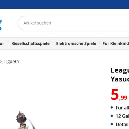
or
Gesellschaftsspiele
Elektronische Spiele
Für Kleinkind
Figuren
Leagu
Yasu
5
,99
Für a
12 Ge
Detai