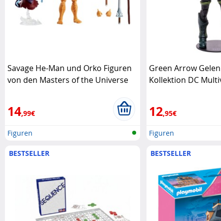
Savage He-Man und Orko Figuren
Green Arrow Gelen
von den Masters of the Universe
Kollektion DC Mult
Mattel
14
12
,99€
,95€
Figuren
Figuren
BESTSELLER
BESTSELLER