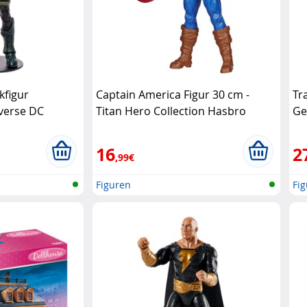
kfigur
Captain America Figur 30 cm -
Tr
iverse DC
Titan Hero Collection Hasbro
Ge
Mo
16
2
,99€
Figuren
Fi