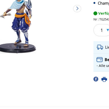
Champ
Verf
Nr : TG254
1
L
Be
- Alle 