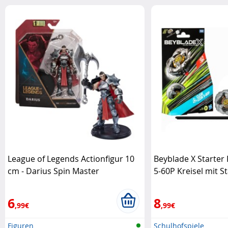
League of Legends Actionfigur 10
Beyblade X Starter
cm - Darius Spin Master
5-60P Kreisel mit S
6
8
,99€
,99€
Figuren
Schulhofspiele