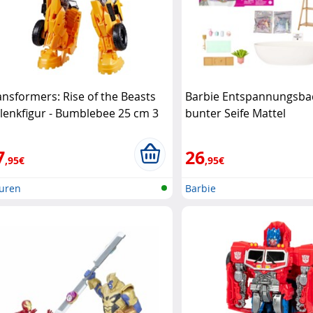
ansformers: Rise of the Beasts
Barbie Entspannungsbad
lenkfigur - Bumblebee 25 cm 3
bunter Seife Mattel
di Hasbro
7
26
,95€
,95€
guren
Barbie