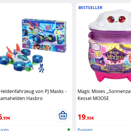
BESTSELLER
 Heldenfahrzeug von PJ Masks -
Magic Mixies ,,Sonnenza
jamahelden Hasbro
Kessel MOOSE
6
19
,99€
,95€
guren
Puppen