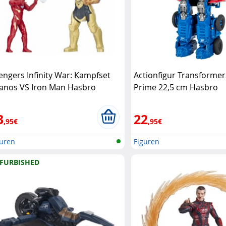
engers Infinity War: Kampfset
Actionfigur Transforme
anos VS Iron Man Hasbro
Prime 22,5 cm Hasbro
3
22
,95€
,95€
guren
Figuren
FURBISHED