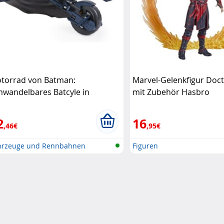
torrad von Batman:
Marvel-Gelenkfigur Doc
wandelbares Batcyle in
mit Zubehör Hasbro
tplane (Refurbished) DC
2
16
,46€
,95€
hrzeuge und Rennbahnen
Figuren