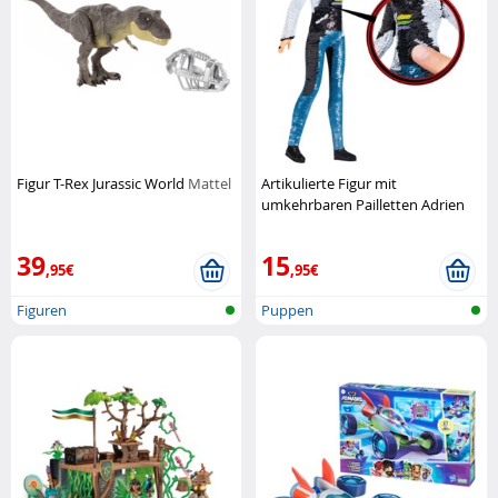
Figur T-Rex Jurassic World
Mattel
Artikulierte Figur mit
umkehrbaren Pailletten Adrien
als schwarzer Kater aus Mir
Bandai
39
15
,95€
,95€
Figuren
Puppen