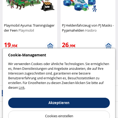
Playmobil Ayuma: Trainingslager
PJ Heldenfahrzeug von PJ Masks -
der Feen
Playmobil
Pyjamahelden
Hasbro
19
26
,95€
,99€
Cookie-Management
Playmobil
Figuren
Wir verwenden Cookies oder ähnliche Technologien. Sie ermöglichen
es, Ihnen Dienstleistungen und Angebote anzubieten, die auf Ihre
Interessen zugeschnitten sind, garantieren eine bessere
Hilfe / Kontakt
Benutzererfahrung und ermöglichen es, Besuchsstatistiken zu
erstellen. Für Einzelheiten zu diesen Zwecken klicken Sie bitte auf
diesen
Link
.
Versandarten
Akzeptieren
Sicheres Bezahlen
Cookies einstellen