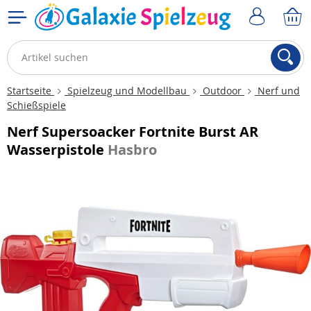
Startseite
Spielzeug und Modellbau
Outdoor
Nerf und
Schießspiele
Nerf Supersoacker Fortnite Burst AR
Wasserpistole
Hasbro