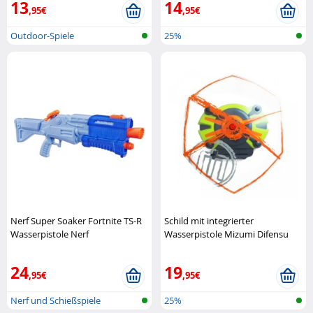
13
14
,95€
,95€
Outdoor-Spiele
25%
Nerf Super Soaker Fortnite TS-R
Schild mit integrierter
Wasserpistole Nerf
Wasserpistole Mizumi Difensu
MIZUMI
24
19
,95€
,95€
Nerf und Schießspiele
25%