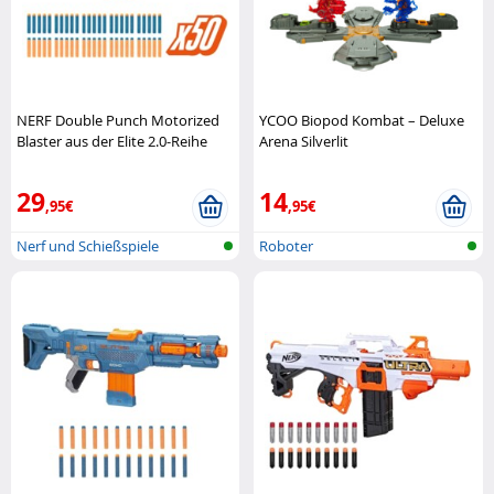
NERF Double Punch Motorized
YCOO Biopod Kombat – Deluxe
Blaster aus der Elite 2.0-Reihe
Arena Silverlit
Hasbro
29
14
,95€
,95€
Nerf und Schießspiele
Roboter