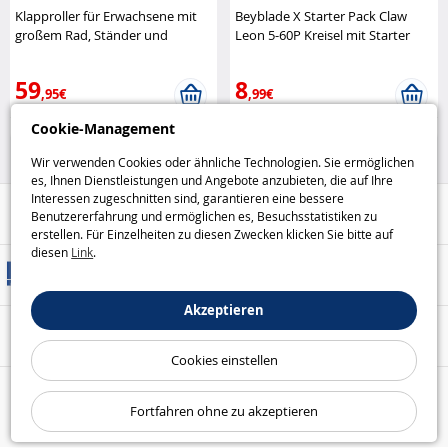
Klapproller für Erwachsene mit
Beyblade X Starter Pack Claw
großem Rad, Ständer und
Leon 5-60P Kreisel mit Starter
Federung Bibee
Hasbro
59
8
,95€
,99€
Cookie-Management
25%
Schulhofspiele
Wir verwenden Cookies oder ähnliche Technologien. Sie ermöglichen
es, Ihnen Dienstleistungen und Angebote anzubieten, die auf Ihre
Interessen zugeschnitten sind, garantieren eine bessere
Hilfe / Kontakt
Benutzererfahrung und ermöglichen es, Besuchsstatistiken zu
erstellen. Für Einzelheiten zu diesen Zwecken klicken Sie bitte auf
diesen
Link
.
Versandarten
Akzeptieren
Sicheres Bezahlen
Cookies einstellen
Unsere Garantien
Fortfahren ohne zu akzeptieren