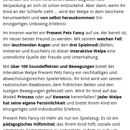
Verpackung an sich ist schon entzückend. Aber dann, wenn Ihr
Kind an der Schleife zieht ... wird der Welpe in dem Geschenk
herumwedeln und
von selbst herauskommen
! Ein
einzigartiges Unboxing-Erlebnis!
Im Inneren wartet ein
Present Pets Fancy
auf sie, der bereit ist,
ihr neuer bester Freund zu werden. Mit seinem
weichen Fell
,
den
leuchtenden Augen
und den
drei Spielmodi
(Bellen,
Imitieren und Kuscheln) ist dieser
interaktive Welpe
eine
unendliche Quelle der Freude und Unterhaltung.
Mit
über 100 Soundeffekten und Bewegungen
bietet der
interaktive Welpe Present Pets Fancy ein reichhaltiges und
abwechslungsreiches Spielerlebnis. Ihr Kind wird von seinen
realistischen Reaktionen, dem fröhlichen Bellen und den
lustigen Bewegungen gefesselt sein. Wird Ihr Kind auf das
Modell
Princess
oder auf
Kweenie
hereinfallen?
Jeder Welpe
hat seine eigene Persönlichkeit
und bietet Ihrem Kind ein
einzigartiges und individuelles Erlebnis.
Present Pets Fancy ist mehr als nur ein Spielzeug. Es ist ein
pädagogisches Hilfsmittel
, das Ihrem Kind hilft, soziale und