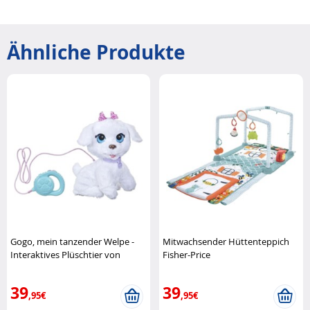
Ähnliche Produkte
Gogo, mein tanzender Welpe -
Mitwachsender Hüttenteppich
Interaktives Plüschtier von
Fisher-Price
Furreal Hasbro
39
39
,95€
,95€