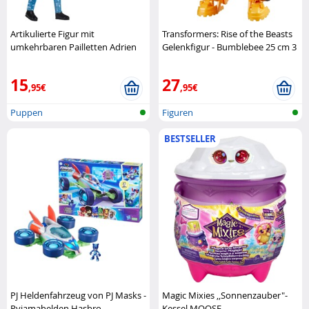
Artikulierte Figur mit
Transformers: Rise of the Beasts
umkehrbaren Pailletten Adrien
Gelenkfigur - Bumblebee 25 cm 3
als schwarzer Kater aus Mir
Modi Hasbro
Bandai
15
27
,95€
,95€
Puppen
Figuren
BESTSELLER
PJ Heldenfahrzeug von PJ Masks -
Magic Mixies ,,Sonnenzauber"-
Pyjamahelden Hasbro
Kessel MOOSE