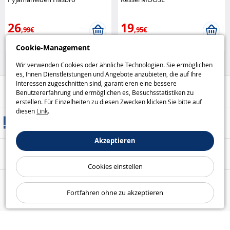
26
19
,99€
,95€
Cookie-Management
Figuren
Puppen
Wir verwenden Cookies oder ähnliche Technologien. Sie ermöglichen
es, Ihnen Dienstleistungen und Angebote anzubieten, die auf Ihre
Interessen zugeschnitten sind, garantieren eine bessere
Hilfe / Kontakt
Benutzererfahrung und ermöglichen es, Besuchsstatistiken zu
erstellen. Für Einzelheiten zu diesen Zwecken klicken Sie bitte auf
diesen
Link
.
Versandarten
Akzeptieren
Sicheres Bezahlen
Cookies einstellen
Unsere Garantien
Fortfahren ohne zu akzeptieren