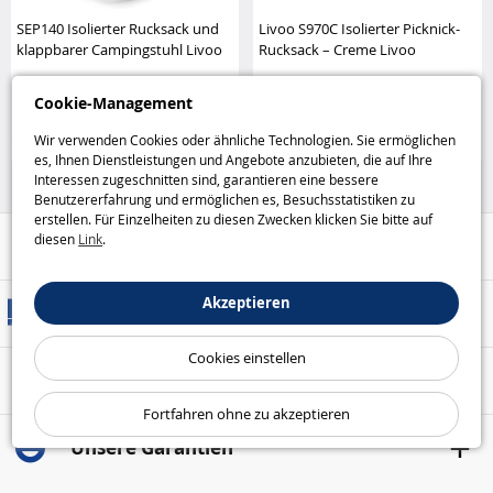
SEP140 Isolierter Rucksack und
Livoo S970C Isolierter Picknick-
klappbarer Campingstuhl Livoo
Rucksack – Creme Livoo
23
39
Cookie-Management
,95€
,95€
Wir verwenden Cookies oder ähnliche Technologien. Sie ermöglichen
Haus und Freizeit
Haus und Freizeit
es, Ihnen Dienstleistungen und Angebote anzubieten, die auf Ihre
Interessen zugeschnitten sind, garantieren eine bessere
Benutzererfahrung und ermöglichen es, Besuchsstatistiken zu
erstellen. Für Einzelheiten zu diesen Zwecken klicken Sie bitte auf
diesen
Link
.
Hilfe / Kontakt
Akzeptieren
Versandarten
Cookies einstellen
Sicheres Bezahlen
Fortfahren ohne zu akzeptieren
Unsere Garantien