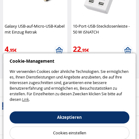
Galaxy USB-auf-Micro-USB-Kabel
10-Port-USB-Steckdosenleiste -
mit Einzug Retrak
50 W iSNATCH
4
22
,95€
,95€
Cookie-Management
75%
Batterien, Kabel und
Ladegeräte
Wir verwenden Cookies oder ähnliche Technologien. Sie ermöglichen
es, Ihnen Dienstleistungen und Angebote anzubieten, die auf Ihre
Interessen zugeschnitten sind, garantieren eine bessere
Hilfe / Kontakt
Benutzererfahrung und ermöglichen es, Besuchsstatistiken zu
erstellen. Für Einzelheiten zu diesen Zwecken klicken Sie bitte auf
diesen
Link
.
Versandarten
Akzeptieren
Sicheres Bezahlen
Cookies einstellen