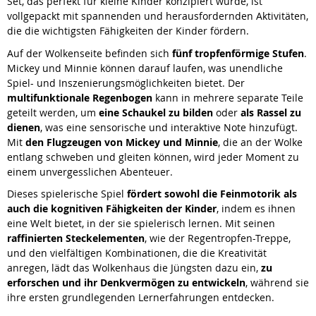
Set, das perfekt für kleine Kinder konzipiert wurde, ist
vollgepackt mit spannenden und herausfordernden Aktivitäten,
die die wichtigsten Fähigkeiten der Kinder fördern.
Auf der Wolkenseite befinden sich
fünf tropfenförmige Stufen
.
Mickey und Minnie können darauf laufen, was unendliche
Spiel- und Inszenierungsmöglichkeiten bietet. Der
multifunktionale Regenbogen
kann in mehrere separate Teile
geteilt werden, um
eine Schaukel zu bilden
oder
als Rassel zu
dienen
, was eine sensorische und interaktive Note hinzufügt.
Mit
den Flugzeugen von Mickey und Minnie
, die an der Wolke
entlang schweben und gleiten können, wird jeder Moment zu
einem unvergesslichen Abenteuer.
Dieses spielerische Spiel
fördert sowohl die Feinmotorik als
auch die kognitiven Fähigkeiten der Kinder
, indem es ihnen
eine Welt bietet, in der sie spielerisch lernen. Mit seinen
raffinierten Steckelementen
, wie der Regentropfen-Treppe,
und den vielfältigen Kombinationen, die die Kreativität
anregen, lädt das Wolkenhaus die Jüngsten dazu ein,
zu
erforschen und ihr Denkvermögen zu entwickeln
, während sie
ihre ersten grundlegenden Lernerfahrungen entdecken.