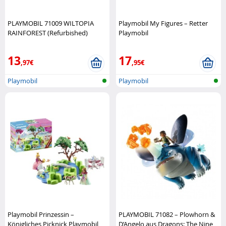
PLAYMOBIL 71009 WILTOPIA
Playmobil My Figures – Retter
RAINFOREST (Refurbished)
Playmobil
Playmobil
13
17
,97€
,95€
Playmobil
Playmobil
Playmobil Prinzessin –
PLAYMOBIL 71082 – Plowhorn &
Königliches Picknick Playmobil
D’Angelo aus Dragons: The Nine