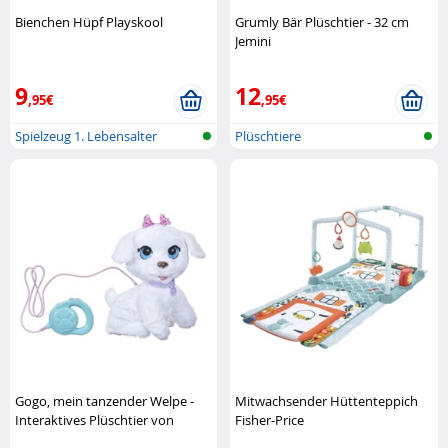
Bienchen Hüpf Playskool
Grumly Bär Plüschtier - 32 cm
Jemini
9
12
,95€
,95€
Spielzeug 1. Lebensalter
Plüschtiere
Gogo, mein tanzender Welpe -
Mitwachsender Hüttenteppich
Interaktives Plüschtier von
Fisher-Price
Furreal Hasbro