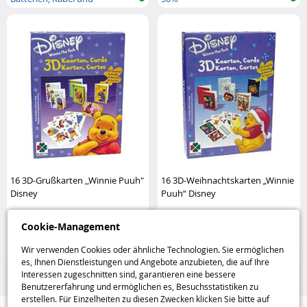
Ladegeräte
16 3D-Grußkarten ,,Winnie Puuh"
16 3D-Weihnachtskarten „Winnie
Disney
Puuh“ Disney
Cookie-Management
3
3
,95€
,95€
Wir verwenden Cookies oder ähnliche Technologien. Sie ermöglichen
50%
Haus und Freizeit
es, Ihnen Dienstleistungen und Angebote anzubieten, die auf Ihre
Interessen zugeschnitten sind, garantieren eine bessere
Benutzererfahrung und ermöglichen es, Besuchsstatistiken zu
erstellen. Für Einzelheiten zu diesen Zwecken klicken Sie bitte auf