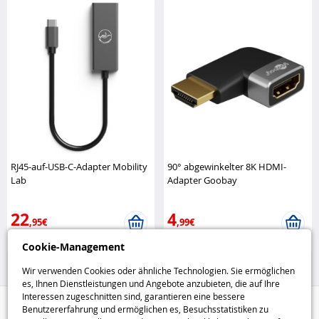
RJ45-auf-USB-C-Adapter Mobility
90° abgewinkelter 8K HDMI-
Lab
Adapter Goobay
22
4
,95€
,99€
Cookie-Management
Batterien, Kabel und
Batterien, Kabel und
Ladegeräte
Ladegeräte
Wir verwenden Cookies oder ähnliche Technologien. Sie ermöglichen
es, Ihnen Dienstleistungen und Angebote anzubieten, die auf Ihre
Interessen zugeschnitten sind, garantieren eine bessere
Hilfe / Kontakt
Benutzererfahrung und ermöglichen es, Besuchsstatistiken zu