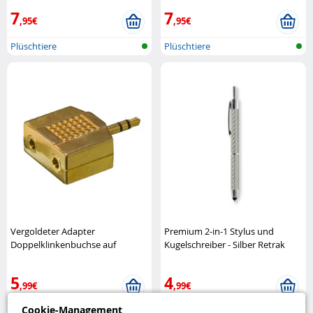
7
7
,95€
,95€
Plüschtiere
Plüschtiere
Vergoldeter Adapter
Premium 2-in-1 Stylus und
Doppelklinkenbuchse auf
Kugelschreiber - Silber Retrak
Klinkenstecker Philips
5
4
,99€
,99€
Cookie-Management
75%
75%