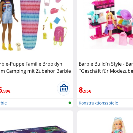
rbie-Puppe Familie Brooklyn
Barbie Build'n Style - Ba
im Camping mit Zubehör Barbie
''Geschäft für Modezube
Mega Bloks
6
8
,99€
,95€
rbie
Konstruktionsspiele