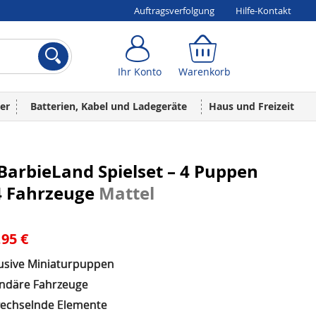
Auftragsverfolgung
Hilfe-Kontakt
Ihr Konto
Warenkorb
Ihr Konto
Warenkorb
er
Batterien, Kabel und Ladegeräte
Haus und Freizeit
BarbieLand Spielset – 4 Puppen
4 Fahrzeuge
Mattel
,95 €
lusive Miniaturpuppen
endäre Fahrzeuge
echselnde Elemente