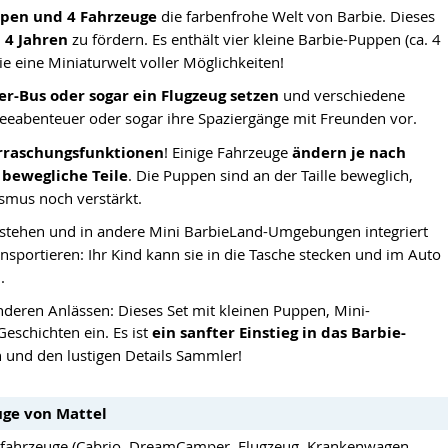
ppen und 4 Fahrzeuge
die farbenfrohe Welt von Barbie. Dieses
 4 Jahren
zu fördern. Es enthält vier kleine Barbie-Puppen (ca. 4
ie eine Miniaturwelt voller Möglichkeiten!
r-Bus oder sogar ein Flugzeug setzen
und verschiedene
hneeabenteuer oder sogar ihre Spaziergänge mit Freunden vor.
rraschungsfunktionen
! Einige Fahrzeuge
ändern je nach
 bewegliche Teile
. Die Puppen sind an der Taille beweglich,
ismus noch verstärkt.
stehen und in andere Mini BarbieLand-Umgebungen integriert
ransportieren: Ihr Kind kann sie in die Tasche stecken und im Auto
.
eren Anlässen: Dieses Set mit kleinen Puppen, Mini-
eschichten ein. Es ist
ein sanfter Einstieg in das Barbie-
 und den lustigen Details Sammler!
uge von Mattel
turfahrzeuge (Cabrio, DreamCamper, Flugzeug, Krankenwagen