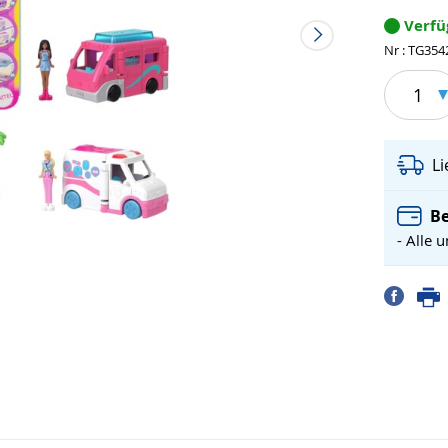
Verf
Nr : TG354
1
L
Be
- Alle 