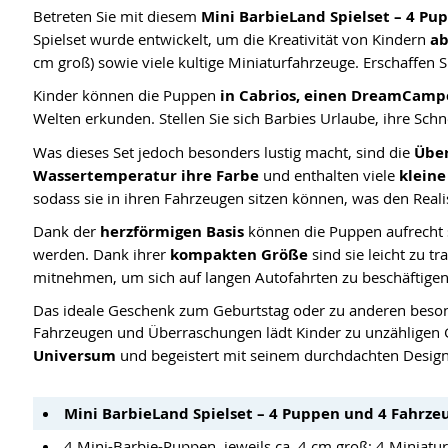
Betreten Sie mit diesem
Mini BarbieLand Spielset – 4 Pu
Spielset wurde entwickelt, um die Kreativität von Kindern
ab
cm groß) sowie viele kultige Miniaturfahrzeuge. Erschaffen S
Kinder können die Puppen
in Cabrios, einen DreamCampe
Welten erkunden. Stellen Sie sich Barbies Urlaube, ihre Sc
Was dieses Set jedoch besonders lustig macht, sind die
Übe
Wassertemperatur ihre Farbe
und enthalten viele
kleine
sodass sie in ihren Fahrzeugen sitzen können, was den Real
Dank der
herzförmigen Basis
können die Puppen aufrecht 
werden. Dank ihrer
kompakten Größe
sind sie leicht zu t
mitnehmen, um sich auf langen Autofahrten zu beschäftigen
Das ideale Geschenk zum Geburtstag oder zu anderen besond
Fahrzeugen und Überraschungen lädt Kinder zu unzähligen G
Universum
und begeistert mit seinem durchdachten Design
Mini BarbieLand Spielset – 4 Puppen und 4 Fahrze
4 Mini-Barbie-Puppen, jeweils ca. 4 cm groß; 4 Minia