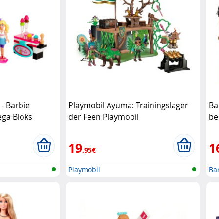
 - Barbie
Playmobil Ayuma: Trainingslager
Ba
ega Bloks
der Feen Playmobil
be
19
1
,95€
Playmobil
Ba