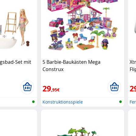
gsbad-Set mit
5 Barbie-Baukästen Mega
Xt
Construx
Fl
29
2
,95€
Konstruktionsspiele
Fe