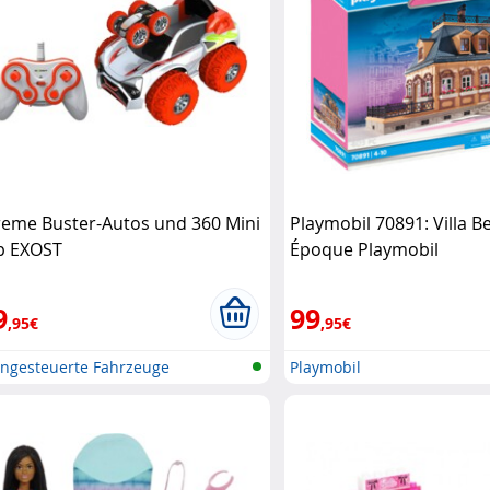
reme Buster-Autos und 360 Mini
Playmobil 70891: Villa Be
ip EXOST
Époque Playmobil
9
99
,95€
,95€
rngesteuerte Fahrzeuge
Playmobil