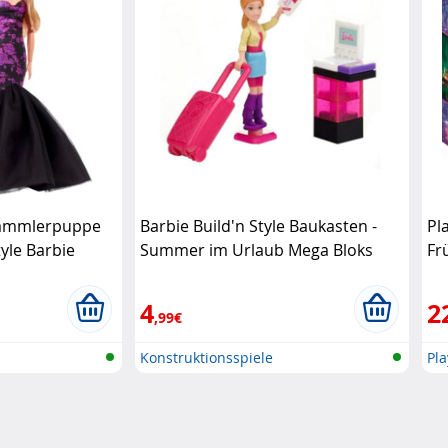
Sammlerpuppe
Barbie Build'n Style Baukasten -
Pl
yle Barbie
Summer im Urlaub Mega Bloks
Fr
4
2
,99€
Konstruktionsspiele
Pl