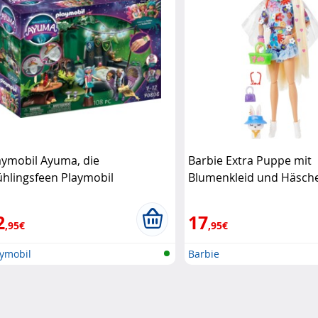
aymobil Ayuma, die
Barbie Extra Puppe mit
ühlingsfeen Playmobil
Blumenkleid und Häsche
2
17
,95€
,95€
aymobil
Barbie