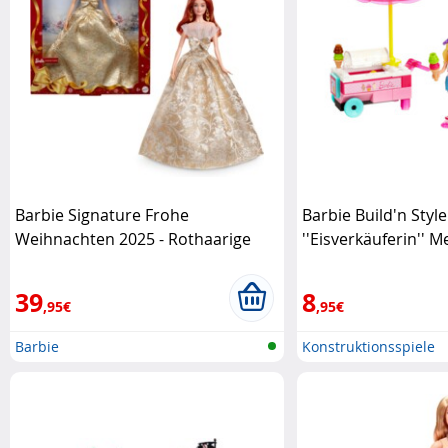
Barbie Signature Frohe
Barbie Build'n Style
Weihnachten 2025 - Rothaarige
''Eisverkäuferin'' M
Mattel
39
8
,95€
,95€
Barbie
Konstruktionsspiele