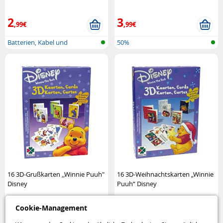
2
3
,99€
,99€
Batterien, Kabel und
50%
Ladegeräte
16 3D-Grußkarten ,,Winnie Puuh"
16 3D-Weihnachtskarten „Winnie
Disney
Puuh“ Disney
Cookie-Management
3
3
,95€
,95€