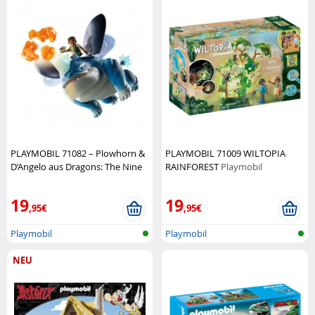
PLAYMOBIL 71082 – Plowhorn &
PLAYMOBIL 71009 WILTOPIA
D’Angelo aus Dragons: The Nine
RAINFOREST
Playmobil
Realms!
Playmobil
19
19
,95€
,95€
Playmobil
Playmobil
NEU