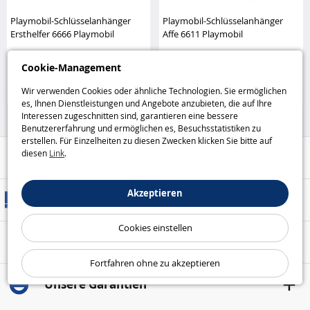
Playmobil-Schlüsselanhänger
Playmobil-Schlüsselanhänger
Ersthelfer 6666 Playmobil
Affe 6611 Playmobil
Cookie-Management
4
3
,99€
,99€
Wir verwenden Cookies oder ähnliche Technologien. Sie ermöglichen
Playmobil
Playmobil
es, Ihnen Dienstleistungen und Angebote anzubieten, die auf Ihre
Interessen zugeschnitten sind, garantieren eine bessere
Benutzererfahrung und ermöglichen es, Besuchsstatistiken zu
erstellen. Für Einzelheiten zu diesen Zwecken klicken Sie bitte auf
diesen
Link
.
Hilfe / Kontakt
Akzeptieren
Versandarten
Cookies einstellen
Sicheres Bezahlen
Fortfahren ohne zu akzeptieren
Unsere Garantien