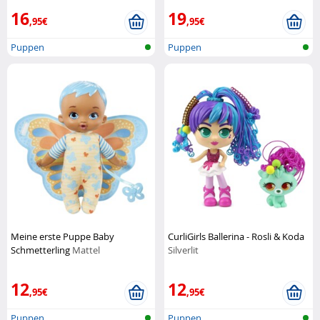
16
19
,95€
,95€
Puppen
Puppen
Meine erste Puppe Baby
CurliGirls Ballerina - Rosli & Koda
Schmetterling
Mattel
Silverlit
12
12
,95€
,95€
Puppen
Puppen