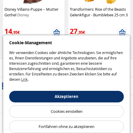
Disney Villains-Puppe – Mutter
Transformers: Rise of the Beasts
Gothel
Disney
Gelenkfigur - Bumblebee 25 cm 3
Modi
Hasbro
14
27
,95€
,95€
Cookie-Management
Disney
Figuren
Wir verwenden Cookies oder ähnliche Technologien. Sie ermöglichen
es, Ihnen Dienstleistungen und Angebote anzubieten, die auf Ihre
Interessen zugeschnitten sind, garantieren eine bessere
Hilfe / Kontakt
Benutzererfahrung und ermöglichen es, Besuchsstatistiken zu
erstellen. Für Einzelheiten zu diesen Zwecken klicken Sie bitte auf
diesen
Link
.
Versandarten
Akzeptieren
Sicheres Bezahlen
Cookies einstellen
Unsere Garantien
Fortfahren ohne zu akzeptieren