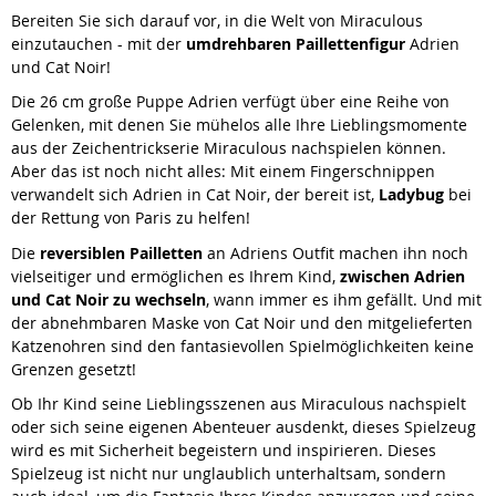
Bereiten Sie sich darauf vor, in die Welt von Miraculous
einzutauchen - mit der
umdrehbaren Paillettenfigur
Adrien
und
Cat Noir
!
Die 26 cm große Puppe Adrien verfügt über eine Reihe von
Gelenken, mit denen Sie mühelos alle Ihre Lieblingsmomente
aus der Zeichentrickserie Miraculous nachspielen können.
Aber das ist noch nicht alles: Mit einem Fingerschnippen
verwandelt sich Adrien in
Cat Noir
, der bereit ist,
Ladybug
bei
der Rettung von Paris zu helfen!
Die
reversiblen Pailletten
an Adriens Outfit machen ihn noch
vielseitiger und ermöglichen es Ihrem Kind,
zwischen Adrien
und Cat Noir zu wechseln
, wann immer es ihm gefällt. Und mit
der abnehmbaren Maske von Cat Noir und den mitgelieferten
Katzenohren sind den fantasievollen Spielmöglichkeiten keine
Grenzen gesetzt!
Ob Ihr Kind seine Lieblingsszenen aus Miraculous nachspielt
oder sich seine eigenen Abenteuer ausdenkt, dieses Spielzeug
wird es mit Sicherheit begeistern und inspirieren. Dieses
Spielzeug ist nicht nur unglaublich unterhaltsam, sondern