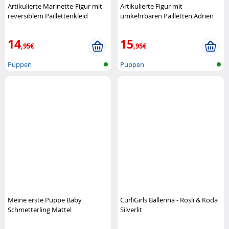
Artikulierte Marinette-Figur mit
Artikulierte Figur mit
reversiblem Paillettenkleid
umkehrbaren Pailletten Adrien
Bandai
als schwarzer Kater aus Mir
Bandai
14
15
,95€
,95€
Puppen
Puppen
Meine erste Puppe Baby
CurliGirls Ballerina - Rosli & Koda
Schmetterling Mattel
Silverlit