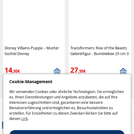
Disney Villains-Puppe – Mutter
Transformers: Rise of the Beasts
Gothel Disney
Gelenkfigur - Bumblebee 25 cm 3
Modi Hasbro
14
27
,95€
,95€
Cookie-Management
Disney
Figuren
Wir verwenden Cookies oder ähnliche Technologien. Sie ermöglichen
es, Ihnen Dienstleistungen und Angebote anzubieten, die auf Ihre
Interessen zugeschnitten sind, garantieren eine bessere
Hilfe / Kontakt
Benutzererfahrung und ermöglichen es, Besuchsstatistiken zu
erstellen. Für Einzelheiten zu diesen Zwecken klicken Sie bitte auf
diesen
Link
.
Versandarten