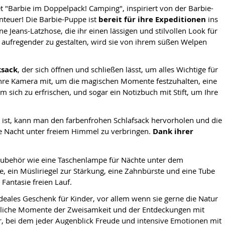
t "Barbie im Doppelpack! Camping", inspiriert von der Barbie-
nteuer! Die Barbie-Puppe ist
bereit für ihre Expeditionen
ins
e Jeans-Latzhose, die ihr einen lässigen und stilvollen Look für
h aufregender zu gestalten, wird sie von ihrem süßen Welpen
ksack
, der sich öffnen und schließen lässt, um alles Wichtige für
hre Kamera mit, um die magischen Momente festzuhalten, eine
m sich zu erfrischen, und sogar ein Notizbuch mit Stift, um Ihre
ist, kann man den farbenfrohen Schlafsack hervorholen und die
e Nacht unter freiem Himmel zu verbringen.
Dank ihrer
 Zubehör wie eine Taschenlampe für Nächte unter dem
 ein Müsliriegel zur Stärkung, eine Zahnbürste und eine Tube
 Fantasie freien Lauf.
deales Geschenk für Kinder, vor allem wenn sie gerne die Natur
nliche Momente der Zweisamkeit und der Entdeckungen mit
 bei dem jeder Augenblick Freude und intensive Emotionen mit