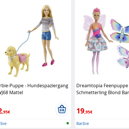
rbie-Puppe - Hundespaziergang
Dreamtopia Feenpuppe
J68 Mattel
Schmetterling Blond Ba
2
19
,95€
,95€
rbie
Barbie