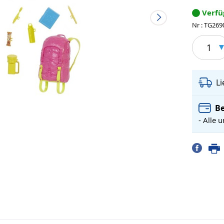
Verf
Nr : TG269
1
L
Be
- Alle 