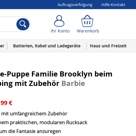
Auftragsverfolgung
Hilfe-Kontakt
Ihr Konto
Warenkorb
Ihr Konto
Warenkorb
er
Batterien, Kabel und Ladegeräte
Haus und Freizeit
e-Puppe Familie Brooklyn beim
ing mit Zubehör
Barbie
,99 €
r mit umfangreichem Zubehör
inem praktischen, modularen Rucksack
, um die Fantasie anzuregen