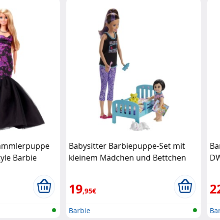
Sammlerpuppe
Babysitter Barbiepuppe-Set mit
Ba
yle Barbie
kleinem Mädchen und Bettchen
DW
Barbie
19
2
,95€
Barbie
Ba