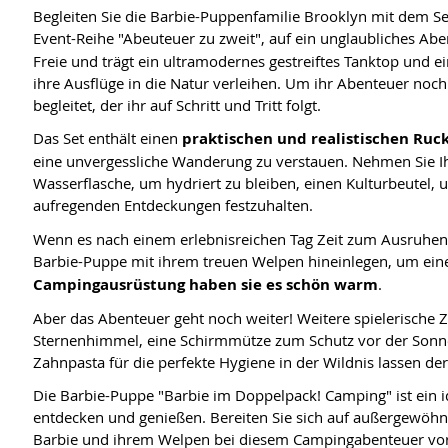
Begleiten Sie die Barbie-Puppenfamilie Brooklyn mit dem Se
Event-Reihe "Abeuteuer zu zweit", auf ein unglaubliches Abe
Freie und trägt ein ultramodernes gestreiftes Tanktop und ein
ihre Ausflüge in die Natur verleihen. Um ihr Abenteuer noc
begleitet, der ihr auf Schritt und Tritt folgt.
Das Set enthält einen
praktischen und realistischen Ruc
eine unvergessliche Wanderung zu verstauen. Nehmen Sie I
Wasserflasche, um hydriert zu bleiben, einen Kulturbeutel, u
aufregenden Entdeckungen festzuhalten.
Wenn es nach einem erlebnisreichen Tag Zeit zum Ausruhen 
Barbie-Puppe mit ihrem treuen Welpen hineinlegen, um ein
Campingausrüstung haben sie es schön warm
.
Aber das Abenteuer geht noch weiter! Weitere spielerische
Sternenhimmel, eine Schirmmütze zum Schutz vor der Sonne,
Zahnpasta für die perfekte Hygiene in der Wildnis lassen der
Die Barbie-Puppe "Barbie im Doppelpack! Camping" ist ein i
entdecken und genießen. Bereiten Sie sich auf außergewöh
Barbie und ihrem Welpen bei diesem Campingabenteuer vor,