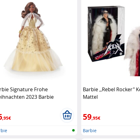
rbie Signature Frohe
Barbie ,,Rebel Rocker" 
ihnachten 2023 Barbie
Mattel
6
59
,95€
,95€
rbie
Barbie