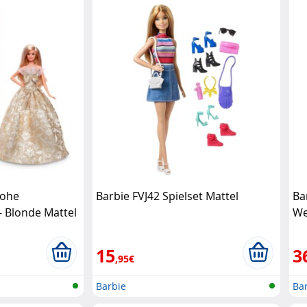
rohe
Barbie FVJ42 Spielset Mattel
Ba
 Blonde Mattel
We
15
3
,95€
Barbie
Ba