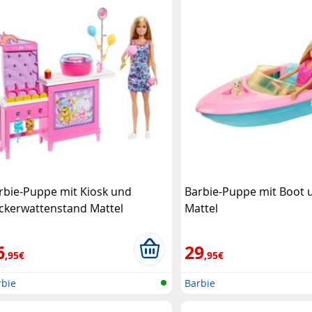
rbie-Puppe mit Kiosk und
Barbie-Puppe mit Boot 
ckerwattenstand Mattel
Mattel
6
29
,95€
,95€
rbie
Barbie