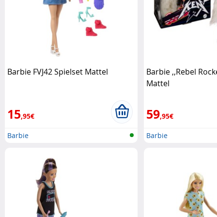
Barbie FVJ42 Spielset Mattel
Barbie ,,Rebel Roc
Mattel
15
59
,95€
,95€
Barbie
Barbie