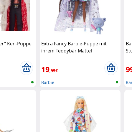
ker" Ken-Puppe
Extra Fancy Barbie-Puppe mit
Ba
ihrem Teddybär Mattel
St
19
9
,95€
Barbie
Ba