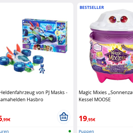
BESTSELLER
 Heldenfahrzeug von PJ Masks -
Magic Mixies ,,Sonnenza
jamahelden Hasbro
Kessel MOOSE
6
19
,99€
,95€
guren
Puppen