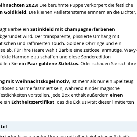
eihnachten 2023
! Die berühmte Puppe verkörpert die festliche
n Goldkleid
. Die kleinen Paillettensterne erinnern an die Lichter,
rägt Barbie ein
Satinkleid mit champagnerfarbenen
bgerundet wird. Der transparente, plissierte Umhang mit
tischen und raffinierten Touch. Goldene Ohrringe und ein
e ab. Für ihre Haare wählt Barbie eine zeitlose, anmutige, Wavy
erfekte Harmonie zu schaffen und diese Sonderedition
üllen Sie
ein Paar goldene Stilettos
. Oder schauen Sie sich ihre
g mit Weihnachtskugelmotiv
, ist mehr als nur ein Spielzeug:
itlosen Charme fasziniert sein, während Kinder magische
estlichkeiten vorstellen. Jede Box enthält außerdem
einen
ie ein
Echtheitszertifikat
, das die Exklusivität dieser limitierten
tel
lissierter transparenter Umhang mit elfenbeinfarbener Schleife,