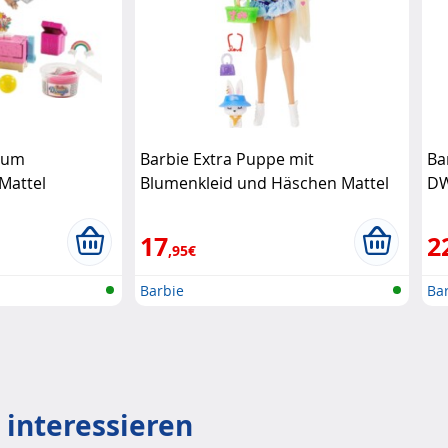
zum
Barbie Extra Puppe mit
Ba
Mattel
Blumenkleid und Häschen Mattel
DW
17
2
,95€
Barbie
Ba
 interessieren