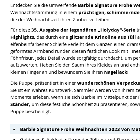
Entdecken Sie die umwerfende
Barbie Signature Frohe W
Weihnachtsstimmung in einem
prächtigen, schimmernde
die der Weihnachtszeit ihren Zauber verleihen.
Für diese
35. Ausgabe der legendären „Holyday“-Serie
t
Highlights
, das durch eine
glitzernde Krinoline aus Tüll
a
elfenbeinfarbener Schleife verleiht dem Ganzen einen drama
geformtes Armband runden diesen festlichen Look mit Finess
Föhnfrisur. Jedes Detail wurde sorgfältig durchdacht, um p
aufzuwerten. Heben Sie den Saum ihres Kleides an und enth
kleinen Finger an und bewundern Sie ihren
Nagellack
!
Die Puppe, präsentiert in einer
wunderschönen Verpackun
Sie ist ein wahres Kunstwerk. Sammler werden von ihrem ze
Momente erleben, wenn sie sich Barbie im Mittelpunkt der F
Ständer
, um diese festliche Schönheit zu präsentieren, sow
Puppe bescheinigt.
Barbie Signature Frohe Weihnachten 2023 von Mat
Goldenes Satinkleid, glänzender Tüllrock mit Sternen, p