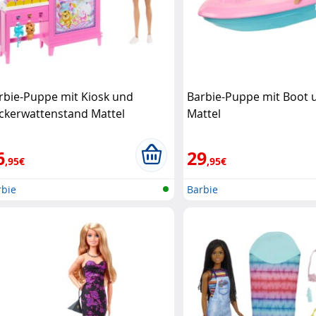
rbie-Puppe mit Kiosk und
Barbie-Puppe mit Boot 
ckerwattenstand Mattel
Mattel
6
29
,95€
,95€
rbie
Barbie