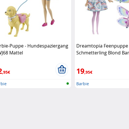
rbie-Puppe - Hundespaziergang
Dreamtopia Feenpuppe
J68 Mattel
Schmetterling Blond Ba
2
19
,95€
,95€
rbie
Barbie