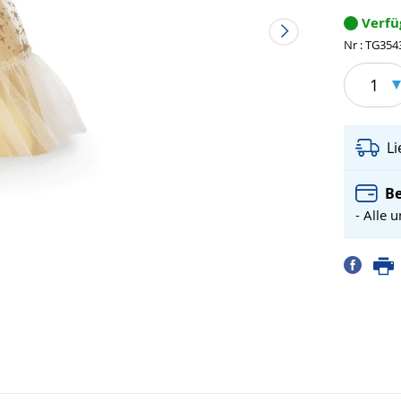
Verf
Nr : TG354
1
L
Be
- Alle 