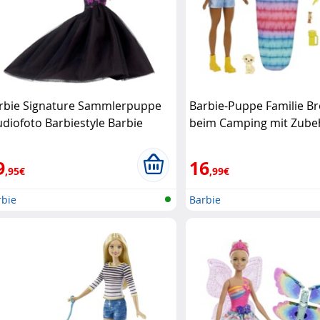
rbie Signature Sammlerpuppe
Barbie-Puppe Familie B
udiofoto Barbiestyle Barbie
beim Camping mit Zube
9
16
,95€
,99€
rbie
Barbie