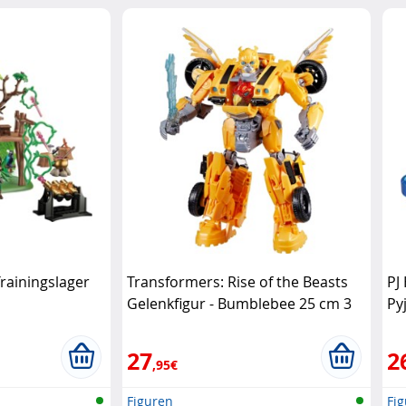
rainingslager
Transformers: Rise of the Beasts
PJ
Gelenkfigur - Bumblebee 25 cm 3
Py
Modi Hasbro
27
2
,95€
Figuren
Fi