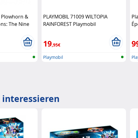
 Plowhorn &
PLAYMOBIL 71009 WILTOPIA
Pl
ns: The Nine
RAINFOREST Playmobil
Ép
19
9
,95€
Playmobil
Pl
 interessieren