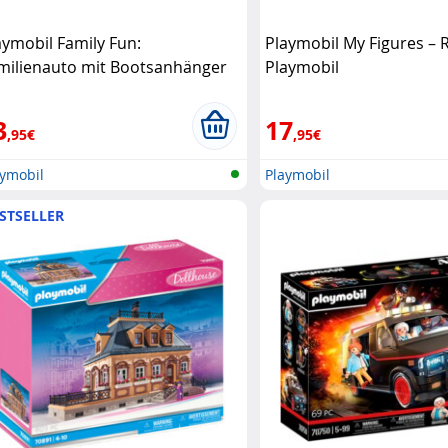
aymobil Family Fun:
Playmobil My Figures – 
milienauto mit Bootsanhänger
Playmobil
aymobil
3
17
,95€
,95€
aymobil
Playmobil
STSELLER