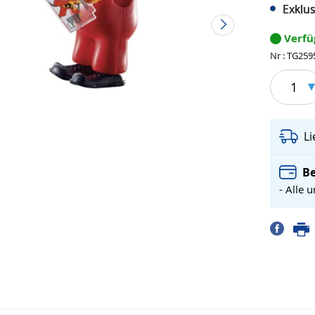
Exklus
Verf
Nr : TG259
1
L
Be
- Alle 