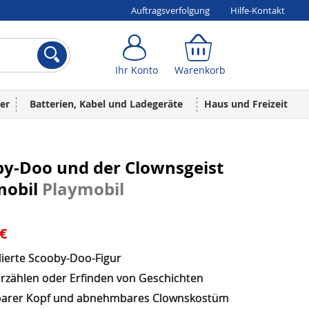
Auftragsverfolgung
Hilfe-Kontakt
Ihr Konto
Warenkorb
Ihr Konto
Warenkorb
er
Batterien, Kabel und Ladegeräte
Haus und Freizeit
by-Doo und der Clownsgeist
mobil
Playmobil
 €
lierte Scooby-Doo-Figur
rzählen oder Erfinden von Geschichten
arer Kopf und abnehmbares Clownskostüm