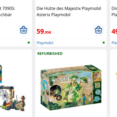
t 70905:
Die Hütte des Majestix Playmobil
Di
schbär
Asterix Playmobil
Pl
59
4
,95€
Playmobil
Pl
REFURBISHED