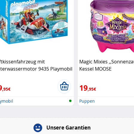
ftkissenfahrzeug mit
Magic Mixies ,,Sonnenza
terwassermotor 9435 Playmobil
Kessel MOOSE
9
19
,95€
,95€
aymobil
Puppen
Unsere Garantien