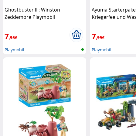
Ghostbuster II : Winston
Ayuma Starterpake
Zeddemore Playmobil
Kriegerfee und Wa
Playmobil
7
7
,95€
,99€
Playmobil
Playmobil