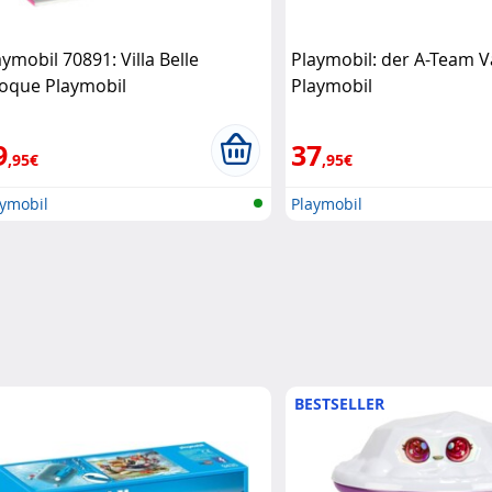
aymobil 70891: Villa Belle
Playmobil: der A-Team 
oque Playmobil
Playmobil
9
37
,95€
,95€
aymobil
Playmobil
BESTSELLER