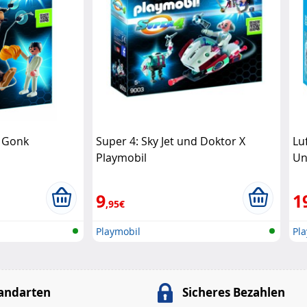
e Gonk
Super 4: Sky Jet und Doktor X
Lu
Playmobil
Un
9
1
,95€
Playmobil
Pl
andarten
Sicheres Bezahlen