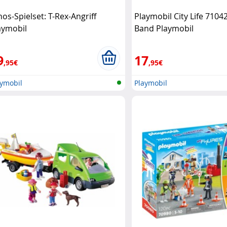
nos-Spielset: T-Rex-Angriff
Playmobil City Life 7104
aymobil
Band Playmobil
9
17
,95€
,95€
aymobil
Playmobil