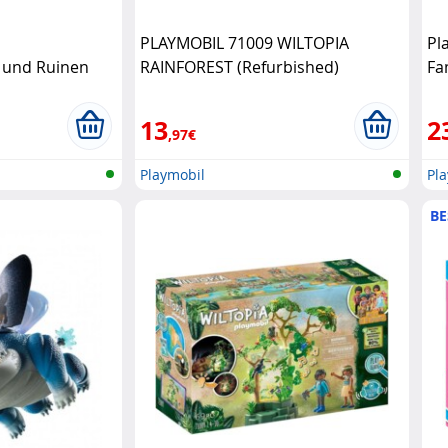
PLAYMOBIL 71009 WILTOPIA
Pl
 und Ruinen
RAINFOREST (Refurbished)
Fa
Playmobil
Pl
13
2
,97€
Playmobil
Pl
BE