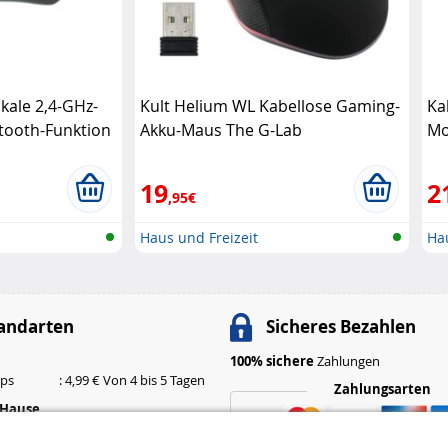
kale 2,4-GHz-
Kult Helium WL Kabellose Gaming-
Ka
tooth-Funktion
Akku-Maus The G-Lab
Mo
19
2
,95€
Haus und Freizeit
Hau
andarten
Sicheres Bezahlen
100% sichere
Zahlungen
ops
: 4,99 € Von 4 bis 5 Tagen
Zahlungsarten
 Hause
: 6,99 € Von 3 bis 4 Tagen
: 9,99 € Von 2 bis 3 Tagen