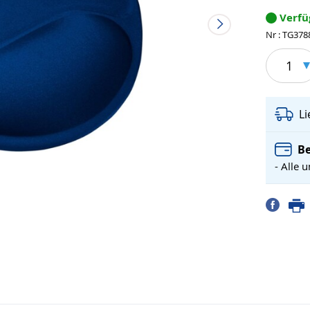
Verf
Nr : TG378
1
L
Be
- Alle 