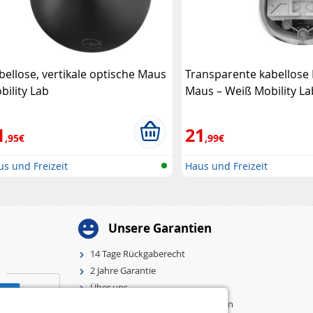
bellose, vertikale optische Maus
Transparente kabellos
bility Lab
Maus – Weiß Mobility La
1
21
,95€
,99€
s und Freizeit
Haus und Freizeit
Unsere Garantien
14 Tage Rückgaberecht
2 Jahre Garantie
Über uns
Allgemeine Geschäftsbedingungen