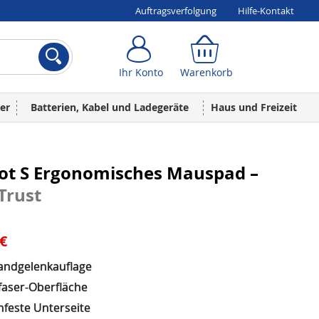
Auftragsverfolgung
Hilfe-Kontakt
Ihr Konto
Warenkorb
Ihr Konto
Warenkorb
er
Batterien, Kabel und Ladegeräte
Haus und Freizeit
oot S Ergonomisches Mauspad –
Trust
 €
andgelenkauflage
faser-Oberfläche
hfeste Unterseite