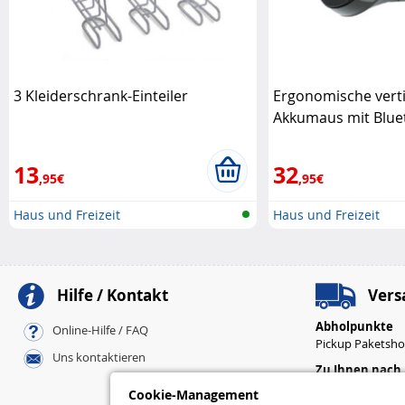
3 Kleiderschrank-Einteiler
Ergonomische verti
Akkumaus mit Blue
PORT Connect
13
32
,95€
,95€
Haus und Freizeit
Haus und Freizeit
Hilfe / Kontakt
Vers
Abholpunkte
Online-Hilfe / FAQ
Pickup Paketsh
Uns kontaktieren
Zu Ihnen nach
Standard
Cookie-Management
Express