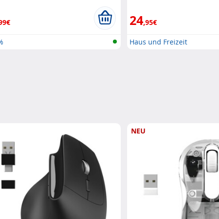
24
99€
,95€
%
Haus und Freizeit
NEU