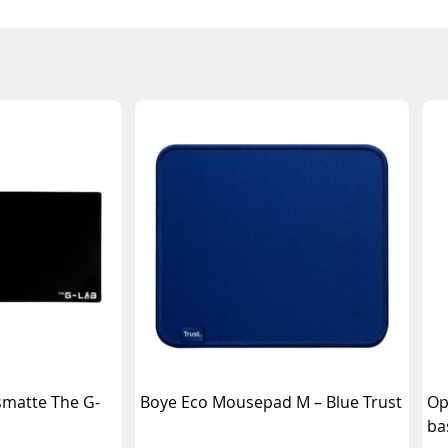
matte The G-
Boye Eco Mousepad M – Blue Trust
Op
ba