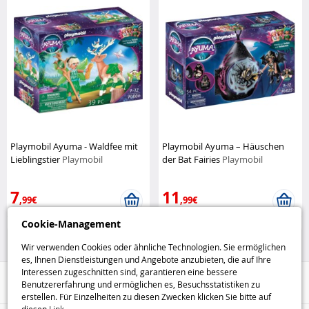
Playmobil Ayuma - Waldfee mit
Playmobil Ayuma – Häuschen
Lieblingstier
Playmobil
der Bat Fairies
Playmobil
7
11
,99€
,99€
Cookie-Management
Playmobil
Playmobil
Wir verwenden Cookies oder ähnliche Technologien. Sie ermöglichen
es, Ihnen Dienstleistungen und Angebote anzubieten, die auf Ihre
Interessen zugeschnitten sind, garantieren eine bessere
Hilfe / Kontakt
Benutzererfahrung und ermöglichen es, Besuchsstatistiken zu
erstellen. Für Einzelheiten zu diesen Zwecken klicken Sie bitte auf