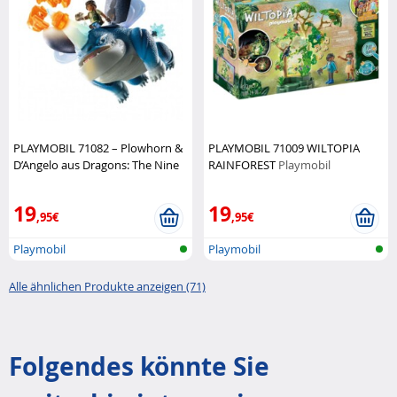
PLAYMOBIL 71082 – Plowhorn &
PLAYMOBIL 71009 WILTOPIA
D’Angelo aus Dragons: The Nine
RAINFOREST
Playmobil
Realms!
Playmobil
19
19
,95€
,95€
Playmobil
Playmobil
Alle ähnlichen Produkte anzeigen (71)
Folgendes könnte Sie